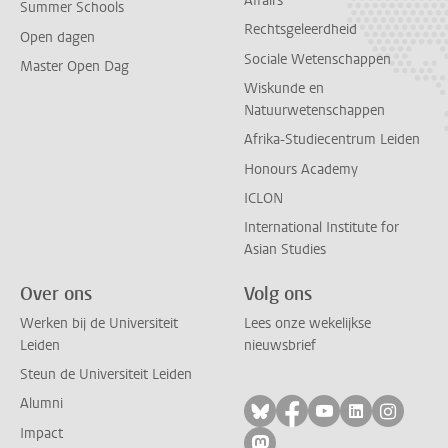
Affairs
Summer Schools
Rechtsgeleerdheid
Open dagen
Sociale Wetenschappen
Master Open Dag
Wiskunde en
Natuurwetenschappen
Afrika-Studiecentrum Leiden
Honours Academy
ICLON
International Institute for
Asian Studies
Over ons
Volg ons
Werken bij de Universiteit
Lees onze wekelijkse
Leiden
nieuwsbrief
Steun de Universiteit Leiden
Alumni
Volg ons op bluesky
Volg ons op facebo
Volg ons op yo
Volg ons op
Volg on
Impact
Volg ons op mastodon