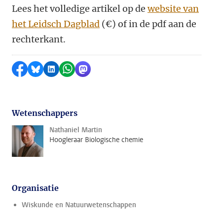
Lees het volledige artikel op de
website van
het Leidsch Dagblad
(
€)
of in de pdf aan de
rechterkant.
Delen op Facebook
Delen via Bluesky
Delen op LinkedIn
Delen via WhatsApp
Delen via Mastodon
Wetenschappers
Nathaniel Martin
Hoogleraar Biologische chemie
Organisatie
Wiskunde en Natuurwetenschappen