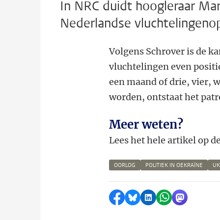
In NRC duidt hoogleraar Mar
Nederlandse vluchtelingeno
Volgens Schrover is de ka
vluchtelingen even positief
een maand of drie, vier, 
worden, ontstaat het patro
Meer weten?
Lees het hele artikel op d
OORLOG
POLITIEK IN OEKRAÏNE
UK
Delen op Facebook
Delen via Bluesky
Delen op LinkedI
Delen via Wh
Delen via