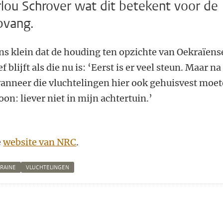
lou Schrover wat dit betekent voor de
pvang.
ns klein dat de houding ten opzichte van Oekraïens
 blijft als die nu is: ‘Eerst is er veel steun. Maar na
wanneer die vluchtelingen hier ook gehuisvest moe
on: liever niet in mijn achtertuin.’
e
website van NRC
.
RAINE
VLUCHTELINGEN
n
atsApp
 Mastodon