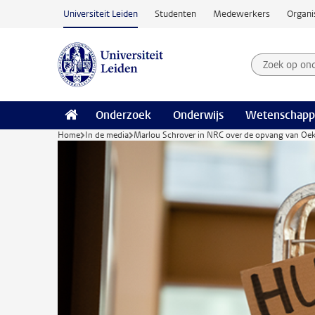
Ga naar hoofdinhoud
Universiteit Leiden
Studenten
Medewerkers
Organi
Zoek op on
Zoekterm
Onderzoek
Onderwijs
Wetenschapp
Home
In de media
Marlou Schrover in NRC over de opvang van Oek