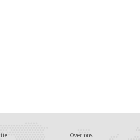
tie
Over ons