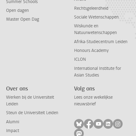
Summer Schools
Rechtsgeleerdheid
Open dagen
Sociale Wetenschappen
Master Open Dag
Wiskunde en
Natuurwetenschappen
Afrika-Studiecentrum Leiden
Honours Academy
ICLON
International Institute for
Asian Studies
Over ons
Volg ons
Werken bij de Universiteit
Lees onze wekelijkse
Leiden
nieuwsbrief
Steun de Universiteit Leiden
Alumni
Volg ons op bluesky
Volg ons op facebo
Volg ons op yo
Volg ons op
Volg on
Impact
Volg ons op mastodon