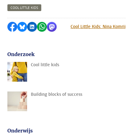
COOL LITTLE KIDS
Delen op Facebook
Delen via Bluesky
Delen op LinkedIn
Delen via WhatsApp
Delen via Mastodon
Cool Little Kids: Nina Komrij
Onderzoek
Cool little kids
Building blocks of success
Onderwijs