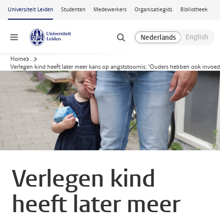
Ga naar hoofdinhoud
Universiteit Leiden
Studenten
Medewerkers
Organisatiegids
Bibliotheek
Menu
Home
...
Verlegen kind heeft later meer kans op angststoornis: 'Ouders hebben ook invoed
Verlegen kind
heeft later meer