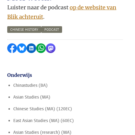
Luister naar de podcast
op de website van
Blik achteruit
.
CHINESE HISTORY
PODCAST
Delen op Facebook
Delen via Bluesky
Delen op LinkedIn
Delen via WhatsApp
Delen via Mastodon
Onderwijs
Chinastudies (BA)
Asian Studies (MA)
Chinese Studies (MA) (120EC)
East Asian Studies (MA) (60EC)
Asian Studies (research) (MA)