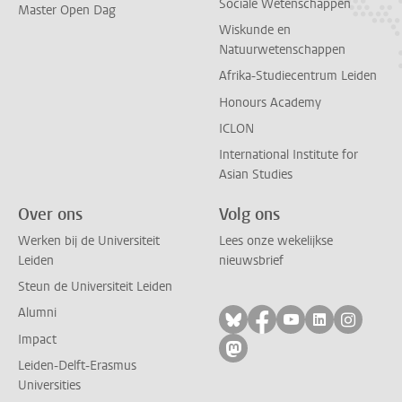
Sociale Wetenschappen
Master Open Dag
Wiskunde en
Natuurwetenschappen
Afrika-Studiecentrum Leiden
Honours Academy
ICLON
International Institute for
Asian Studies
Over ons
Volg ons
Werken bij de Universiteit
Lees onze wekelijkse
Leiden
nieuwsbrief
Steun de Universiteit Leiden
Alumni
Volg ons op bluesky
Volg ons op facebo
Volg ons op yo
Volg ons op
Volg on
Impact
Volg ons op mastodon
Leiden-Delft-Erasmus
Universities