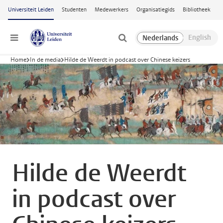
Ga naar hoofdinhoud
Universiteit Leiden
Studenten
Medewerkers
Organisatiegids
Bibliotheek
Menu
Home
In de media
Hilde de Weerdt in podcast over Chinese keizers
Hilde de Weerdt
in podcast over