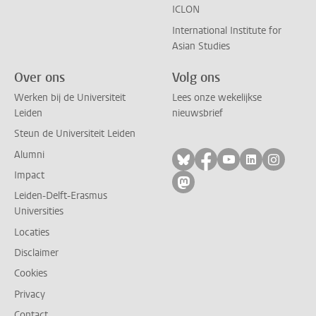
ICLON
International Institute for
Asian Studies
Over ons
Volg ons
Werken bij de Universiteit
Lees onze wekelijkse
Leiden
nieuwsbrief
Steun de Universiteit Leiden
Alumni
Volg ons op bluesky
Volg ons op facebo
Volg ons op yo
Volg ons op
Volg on
Impact
Volg ons op mastodon
Leiden-Delft-Erasmus
Universities
Locaties
Disclaimer
Cookies
Privacy
Contact