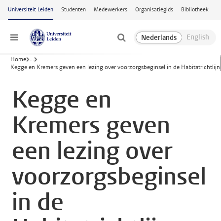
Ga naar hoofdinhoud
Universiteit Leiden
Studenten
Medewerkers
Organisatiegids
Bibliotheek
Menu
Home
...
Kegge en Kremers geven een lezing over voorzorgsbeginsel in de Habitatrichtlijn
Kegge en
Kremers geven
een lezing over
voorzorgsbeginsel
in de