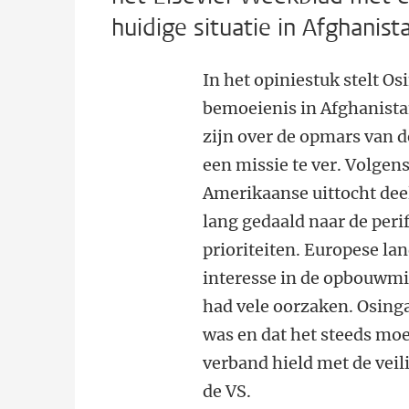
huidige situatie in Afghanist
In het opiniestuk stelt O
bemoeienis in Afghanista
zijn over de opmars van d
een missie te ver. Volgens
Amerikaanse uittocht deel
lang gedaald naar de perif
prioriteiten. Europese l
interesse in de opbouwmis
had vele oorzaken. Osinga
was en dat het steeds moe
verband hield met de veil
de VS.