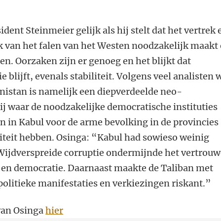
dent Steinmeier gelijk als hij stelt dat het vertrek 
k van het falen van het Westen noodzakelijk maakt
en. Oorzaken zijn er genoeg en het blijkt dat
e blijft, evenals stabiliteit. Volgens veel analisten 
anistan is namelijk een diepverdeelde neo-
j waar de noodzakelijke democratische instituties
n in Kabul voor de arme bevolking in de provincies
iteit hebben. Osinga: “
Kabul had sowieso weinig
 Wijdverspreide corruptie ondermijnde het vertrou
ak en democratie. Daarnaast maakte de Taliban met
olitieke manifestaties en verkiezingen riskant.
”
 van Osinga
hier