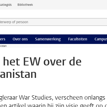
satiegids
Bibliotheek
derwerp of persoon en selecteer categorie
ers
Over ons
Samenwerking
Faculteiten
Campus
nistan
n het EW over de
hanistan
gleraar War Studies, verscheen onlangs 
 artikel waarin hij zijn visie geeft op 