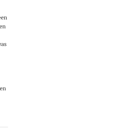
een
 en
was
wen