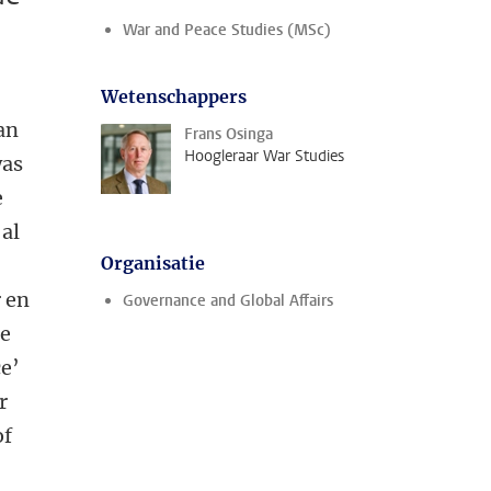
War and Peace Studies (MSc)
Wetenschappers
an
Frans Osinga
Hoogleraar War Studies
was
e
 al
Organisatie
 en
Governance and Global Affairs
ie
ce’
r
of