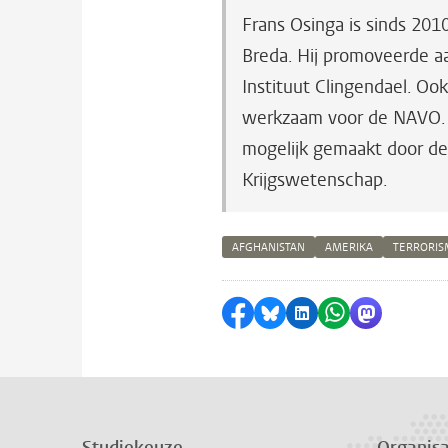
Frans Osinga is sinds 20
Breda. Hij promoveerde aa
Instituut Clingendael. Oo
werkzaam voor de NAVO. D
mogelijk gemaakt door de
Krijgswetenschap.
AFGHANISTAN
AMERIKA
TERRORIS
Delen op Facebook
Delen via Bluesky
Delen op LinkedI
Delen via Wh
Delen via