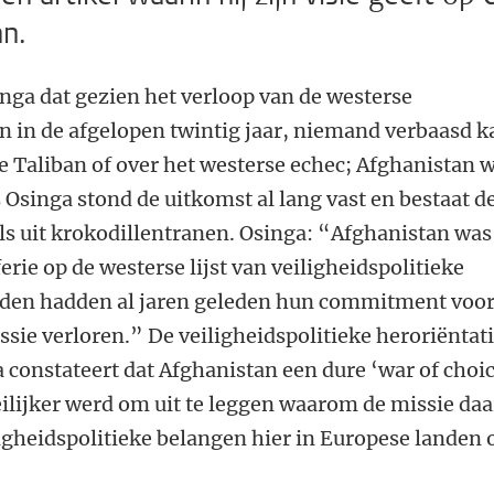
an.
singa dat gezien het verloop van de westerse
n in de afgelopen twintig jaar, niemand verbaasd k
e Taliban of over het westerse echec; Afghanistan 
 Osinga stond de uitkomst al lang vast en bestaat d
s uit krokodillentranen. Osinga: “Afghanistan was
erie op de westerse lijst van veiligheidspolitieke
anden hadden al jaren geleden hun commitment voor
sie verloren.” De veiligheidspolitieke heroriëntat
 constateert dat Afghanistan een dure ‘war of choi
ilijker werd om uit te leggen waarom de missie daa
igheidspolitieke belangen hier in Europese landen 