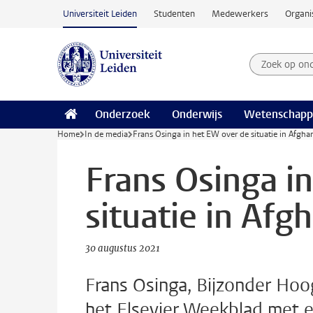
Ga naar hoofdinhoud
Universiteit Leiden
Studenten
Medewerkers
Organi
Zoek op on
Zoekterm
Onderzoek
Onderwijs
Wetenschapp
Home
In de media
Frans Osinga in het EW over de situatie in Afgha
Frans Osinga i
situatie in Afg
30 augustus 2021
Frans Osinga, Bijzonder Hoo
het Elsevier Weekblad met een