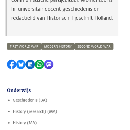
communistische partijcultuur. Momenteel is
hij universitair docent geschiedenis en
redactielid van Historisch Tijdschrift Holland.
FIRST WORLD WAR
MODERN HISTORY
SECOND WORLD WAR
Delen op Facebook
Delen via Bluesky
Delen op LinkedIn
Delen via WhatsApp
Delen via Mastodon
Onderwijs
Geschiedenis (BA)
History (research) (MA)
History (MA)