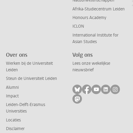
Natuurwetenschappen
Afrika-Studiecentrum Leiden
Honours Academy
ICLON
International Institute for
Asian Studies
Over ons
Volg ons
Werken bij de Universiteit
Lees onze wekelijkse
Leiden
nieuwsbrief
Steun de Universiteit Leiden
Alumni
Volg ons op bluesky
Volg ons op facebo
Volg ons op yo
Volg ons op
Volg on
Impact
Volg ons op mastodon
Leiden-Delft-Erasmus
Universities
Locaties
Disclaimer