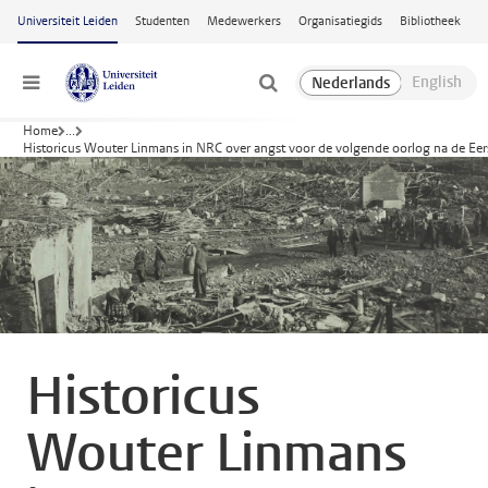
Ga naar hoofdinhoud
Universiteit Leiden
Studenten
Medewerkers
Organisatiegids
Bibliotheek
Menu
Home
...
Historicus Wouter Linmans in NRC over angst voor de volgende oorlog na de Ee
Historicus
Wouter Linmans