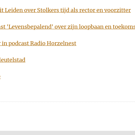
t Leiden over Stolkers tijd als rector en voorzitter
ast 'Levensbepalend' over zijn loopbaan en toekom
r in podcast Radio Horzelnest
leutelstad
e
n
atsApp
 Mastodon