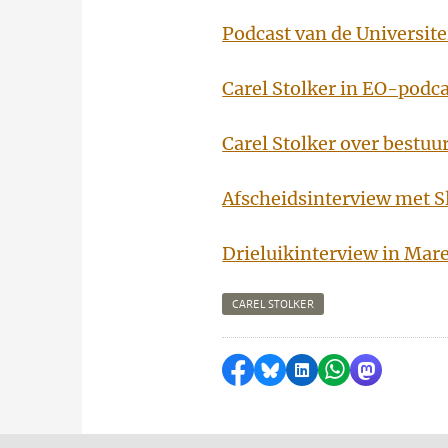
Podcast van de Universitei
Carel Stolker in EO-podc
Carel Stolker over bestuu
Afscheidsinterview met S
Drieluikinterview in Mar
CAREL STOLKER
Delen op Facebook
Delen via Bluesky
Delen op LinkedI
Delen via Wh
Delen via