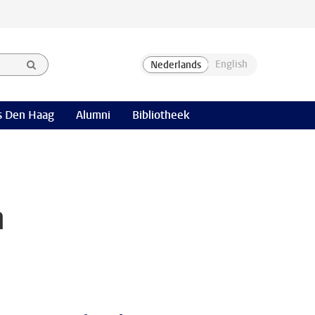
 Den Haag
Alumni
Bibliotheek
n