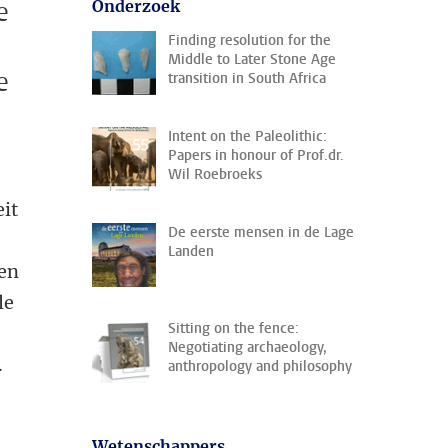
e
Onderzoek
Finding resolution for the
Middle to Later Stone Age
e
transition in South Africa
Intent on the Paleolithic:
Papers in honour of Prof.dr.
Wil Roebroeks
eit
De eerste mensen in de Lage
Landen
ven
le
Sitting on the fence:
Negotiating archaeology,
.
anthropology and philosophy
Wetenschappers