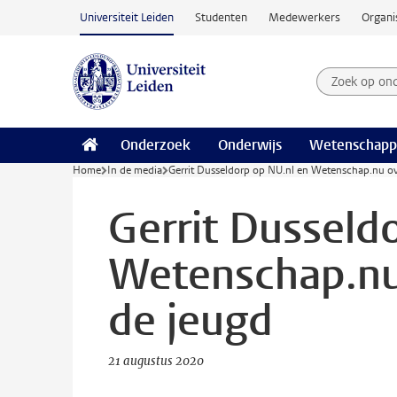
Ga naar hoofdinhoud
Universiteit Leiden
Studenten
Medewerkers
Organi
Zoek op on
Zoekterm
Onderzoek
Onderwijs
Wetenschapp
Home
In de media
Gerrit Dusseldorp op NU.nl en Wetenschap.nu ov
Gerrit Dusseld
Wetenschap.nu 
de jeugd
21 augustus 2020