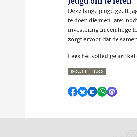
Jeugd om te leren
Deze lange jeugd geeft j
te doen die men later nodi
investering in een hoge t
zorgt ervoor dat de samen
Lees het volledige artike
EVOLUTIE
JEUGD
Delen op Facebook
Delen via Bluesky
Delen op LinkedI
Delen via Wh
Delen via