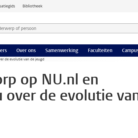
satiegids
Bibliotheek
derwerp of persoon en selecteer categorie
ers
Over ons
Samenwerking
Faculteiten
Campus
er de evolutie van de jeugd
orp op NU.nl en
over de evolutie va