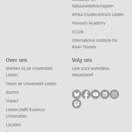
Natuurwetenschappen
Afrika-Studiecentrum Leiden
Honours Academy
ICLON
International Institute for
Asian Studies
Over ons
Volg ons
Werken bij de Universiteit
Lees onze wekelijkse
Leiden
nieuwsbrief
Steun de Universiteit Leiden
Alumni
Volg ons op bluesky
Volg ons op facebo
Volg ons op yo
Volg ons op
Volg on
Impact
Volg ons op mastodon
Leiden-Delft-Erasmus
Universities
Locaties