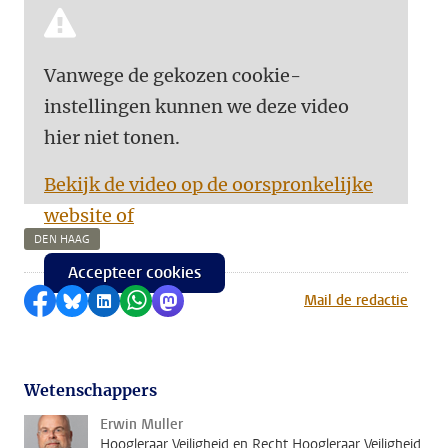
Vanwege de gekozen cookie-
instellingen kunnen we deze video
hier niet tonen.
Bekijk de video op de oorspronkelijke
website of
DEN HAAG
Accepteer cookies
Delen op Facebook
Delen via Bluesky
Delen op LinkedIn
Delen via WhatsApp
Delen via Mastodon
Mail de redactie
Wetenschappers
Erwin Muller
Hoogleraar Veiligheid en Recht Hoogleraar Veiligheid