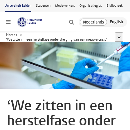
Ga naar hoofdinhoud
Universiteit Leiden
Studenten
Medewerkers
Organisatiegids
Bibliotheek
Menu
Home
...
toon all
‘We zitten in een herstelfase onder dreiging van een nieuwe crisis’
‘We zitten in een
herstelfase onder