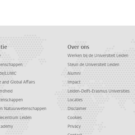
n
atsApp
 Mastodon
tie
Over ons
e
Werken bij de Universiteit Leiden
tenschappen
Steun de Universiteit Leiden
de/LUMC
Alumni
and Global Affairs
Impact
erdheid
Leiden-Delft-Erasmus Universities
tenschappen
Locaties
en Natuurwetenschappen
Disclaimer
diecentrum Leiden
Cookies
cademy
Privacy