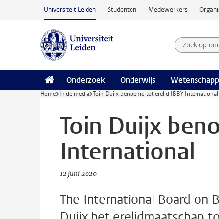
Ga naar hoofdinhoud
Universiteit Leiden
Studenten
Medewerkers
Organi
Zoek op on
Zoekterm
Onderzoek
Onderwijs
Wetenschapp
Home
In de media
Toin Duijx benoemd tot erelid IBBY-International
Toin Duijx beno
International
12 juni 2020
The International Board on 
Duijx het erelidmaatschap to