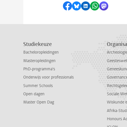
Delen op Facebook
Delen via Bluesky
Delen op LinkedI
Delen via Wh
Delen via
Studiekeuze
Organisa
Bacheloropleidingen
Archeologi
Masteropleidingen
Geesteswe
PhD-programma's
Geneeskun
Onderwijs voor professionals
Governance 
Summer Schools
Rechtsgele
Open dagen
Sociale We
Master Open Dag
Wiskunde 
Afrika-Stu
Honours A