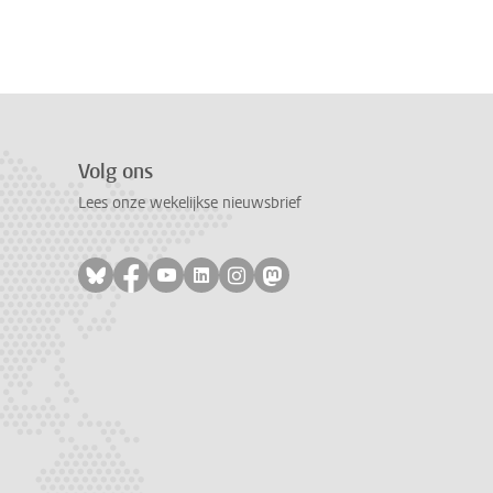
Volg ons
Lees onze wekelijkse nieuwsbrief
Volg ons op bluesky
Volg ons op facebook
Volg ons op youtube
Volg ons op linkedin
Volg ons op instagram
Volg ons op mastodon