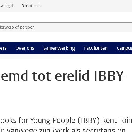
satiegids
Bibliotheek
derwerp of persoon en selecteer categorie
ers
Over ons
Samenwerking
Faculteiten
Campus
emd tot erelid IBBY-
Books for Young People (IBBY) kent Toi
e vanwege zijn werk als secretaris en