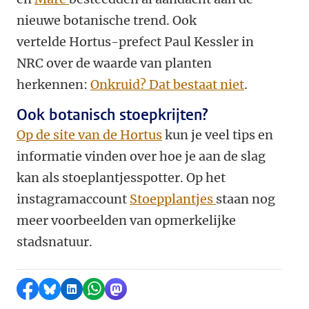
nieuwe botanische trend. Ook
vertelde Hortus-prefect Paul Kessler in
NRC over de waarde van planten
herkennen:
Onkruid? Dat bestaat niet
.
Ook botanisch stoepkrijten?
Op de site van de Hortus
kun je veel tips en
informatie vinden over hoe je aan de slag
kan als stoeplantjesspotter. Op het
instagramaccount
Stoepplantjes
staan nog
meer voorbeelden van opmerkelijke
stadsnatuur.
Delen op Facebook
Delen via Bluesky
Delen op LinkedIn
Delen via WhatsApp
Delen via Mastodon