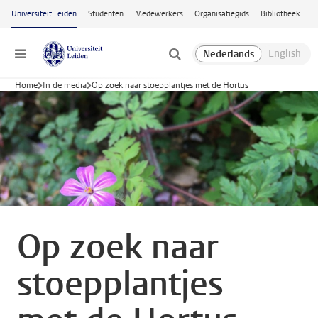
Ga naar hoofdinhoud
Universiteit Leiden
Studenten
Medewerkers
Organisatiegids
Bibliotheek
Menu
Home
In de media
Op zoek naar stoepplantjes met de Hortus
Op zoek naar
stoepplantjes