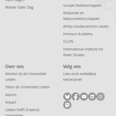
Sociale Wetenschappen
Master Open Dag
Wiskunde en
Natuurwetenschappen
Afrika-Studiecentrum Leiden
Honours Academy
ICLON
International Institute for
Asian Studies
Over ons
Volg ons
Werken bij de Universiteit
Lees onze wekelijkse
Leiden
nieuwsbrief
Steun de Universiteit Leiden
Alumni
Volg ons op bluesky
Volg ons op facebo
Volg ons op yo
Volg ons op
Volg on
Impact
Volg ons op mastodon
Leiden-Delft-Erasmus
Universities