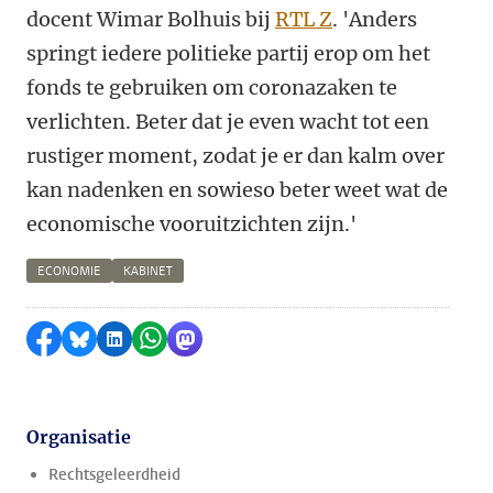
docent Wimar Bolhuis bij
RTL Z
. 'Anders
springt iedere politieke partij erop om het
fonds te gebruiken om coronazaken te
verlichten. Beter dat je even wacht tot een
rustiger moment, zodat je er dan kalm over
kan nadenken en sowieso beter weet wat de
economische vooruitzichten zijn.'
ECONOMIE
KABINET
Delen op Facebook
Delen via Bluesky
Delen op LinkedIn
Delen via WhatsApp
Delen via Mastodon
Organisatie
Rechtsgeleerdheid