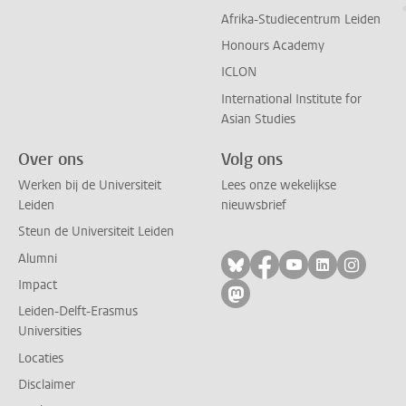
Afrika-Studiecentrum Leiden
Honours Academy
ICLON
International Institute for
Asian Studies
Over ons
Volg ons
Werken bij de Universiteit
Lees onze wekelijkse
Leiden
nieuwsbrief
Steun de Universiteit Leiden
Alumni
Volg ons op bluesky
Volg ons op facebo
Volg ons op yo
Volg ons op
Volg on
Impact
Volg ons op mastodon
Leiden-Delft-Erasmus
Universities
Locaties
Disclaimer