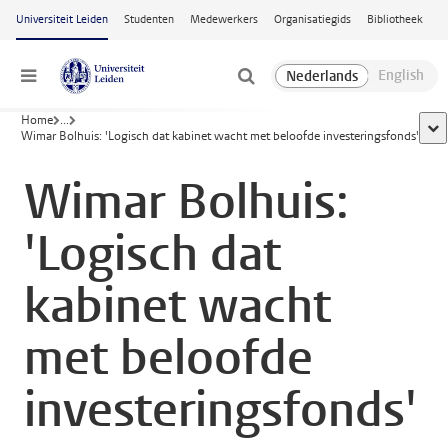
Ga naar hoofdinhoud
Universiteit Leiden
Studenten
Medewerkers
Organisatiegids
Bibliotheek
Menu
Home
...
too
Wimar Bolhuis: 'Logisch dat kabinet wacht met beloofde investeringsfonds'
Wimar Bolhuis:
'Logisch dat
kabinet wacht
met beloofde
investeringsfonds'