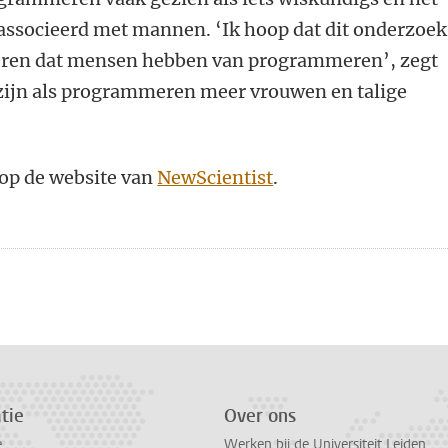
eassocieerd met mannen. ‘Ik hoop dat dit onderzoek
deren dat mensen hebben van programmeren’, zegt
zijn als programmeren meer vrouwen en talige
l op de website van
NewScientist
.
n
atsApp
 Mastodon
tie
Over ons
e
Werken bij de Universiteit Leiden