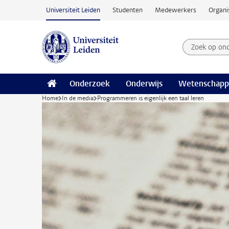
Ga naar hoofdinhoud
Universiteit Leiden
Studenten
Medewerkers
Organi
Zoek op on
Zoekterm
Onderzoek
Onderwijs
Wetenschapp
Home
In de media
Programmeren is eigenlijk een taal leren