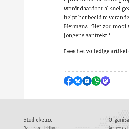
wordt daardoor al snel g
helpt het beeld te veran
Hermans. ‘Het zou mooi 
jongens aantrekt.’
Lees het volledige artike
Delen op Facebook
Delen via Bluesky
Delen op LinkedI
Delen via Wh
Delen via
Studiekeuze
Organisa
Bacheloropleidingen
Archeologi