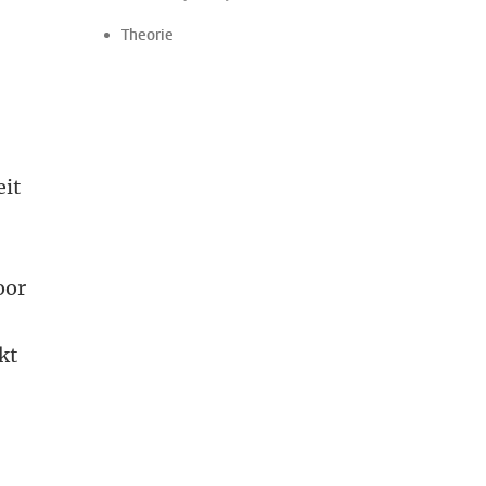
Theorie
eit
oor
kt