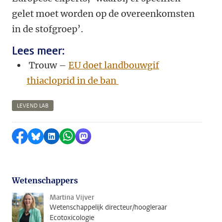
gelet moet worden op de overeenkomsten
in de stofgroep’.
Lees meer:
Trouw –
EU doet landbouwgif
thiacloprid in de ban
LEVEND LAB
Delen op Facebook
Delen via Bluesky
Delen op LinkedIn
Delen via WhatsApp
Delen via Mastodon
Wetenschappers
Martina Vijver
Wetenschappelijk directeur/hoogleraar
Ecotoxicologie