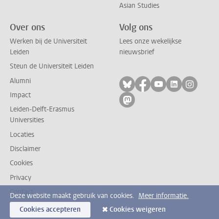
Asian Studies
Over ons
Volg ons
Werken bij de Universiteit
Lees onze wekelijkse
Leiden
nieuwsbrief
Steun de Universiteit Leiden
Alumni
Volg ons op bluesky
Volg ons op facebo
Volg ons op yo
Volg ons op
Volg on
Impact
Volg ons op mastodon
Leiden-Delft-Erasmus
Universities
Locaties
Disclaimer
Cookies
Privacy
Contact
Deze website maakt gebruik van cookies.
Meer informatie.
Cookies accepteren
Cookies weigeren