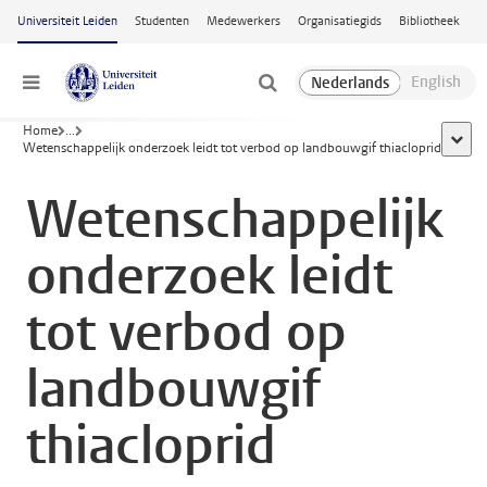
Ga naar hoofdinhoud
Universiteit Leiden
Studenten
Medewerkers
Organisatiegids
Bibliotheek
Menu
Home
...
toon a
Wetenschappelijk onderzoek leidt tot verbod op landbouwgif thiacloprid
Wetenschappelijk
onderzoek leidt
tot verbod op
landbouwgif
thiacloprid