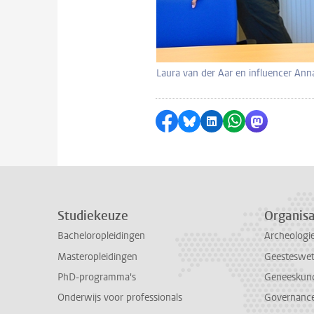
Laura van der Aar en influencer Ann
Delen op Facebook
Delen via Bluesky
Delen op LinkedI
Delen via Wh
Delen via
Studiekeuze
Organisa
Bacheloropleidingen
Archeologi
Masteropleidingen
Geesteswe
PhD-programma's
Geneeskun
Onderwijs voor professionals
Governance 