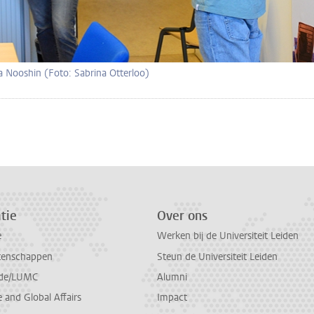
a Nooshin (Foto: Sabrina Otterloo)
n
atsApp
 Mastodon
tie
Over ons
e
Werken bij de Universiteit Leiden
tenschappen
Steun de Universiteit Leiden
de/LUMC
Alumni
and Global Affairs
Impact