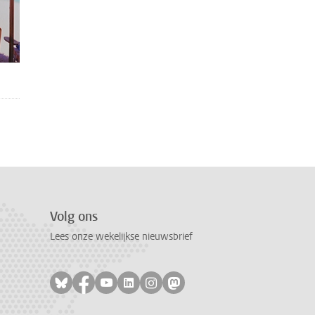
Volg ons
Lees onze wekelijkse nieuwsbrief
Volg ons op bluesky
Volg ons op facebook
Volg ons op youtube
Volg ons op linkedin
Volg ons op instagram
Volg ons op mastodon