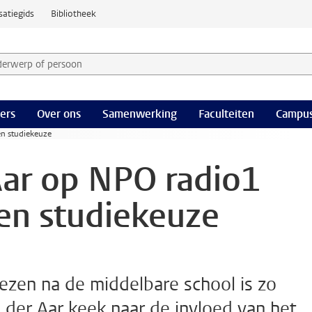
satiegids
Bibliotheek
derwerp of persoon en selecteer categorie
ers
Over ons
Samenwerking
Faculteiten
Campus
en studiekeuze
Aar op NPO radio1
 en studiekeuze
iezen na de middelbare school is zo
n der Aar keek naar de invloed van het