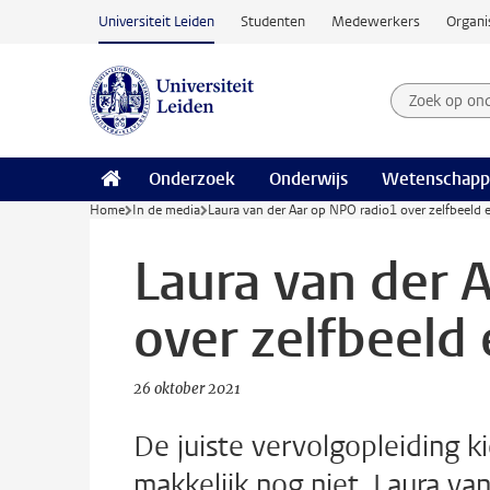
Ga naar hoofdinhoud
Universiteit Leiden
Studenten
Medewerkers
Organi
Zoek op on
Zoekterm
Onderzoek
Onderwijs
Wetenschapp
Home
In de media
Laura van der Aar op NPO radio1 over zelfbeeld 
Laura van der 
over zelfbeeld
26 oktober 2021
De juiste vervolgopleiding k
makkelijk nog niet. Laura va