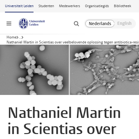
Ga naar hoofdinhoud
Universiteit Leiden
Studenten
Medewerkers
Organisatiegids
Bibliotheek
Menu
Home
...
Nathaniel Martin in Scientias over veelbelovende oplossing tegen antibiotica-resi
Nathaniel Martin
in Scientias over