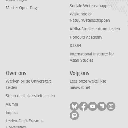
Sociale Wetenschappen
Master Open Dag
Wiskunde en
Natuurwetenschappen
Afrika-Studiecentrum Leiden
Honours Academy
ICLON
International Institute for
Asian Studies
Over ons
Volg ons
Werken bij de Universiteit
Lees onze wekelijkse
Leiden
nieuwsbrief
Steun de Universiteit Leiden
Alumni
Volg ons op bluesky
Volg ons op facebo
Volg ons op yo
Volg ons op
Volg on
Impact
Volg ons op mastodon
Leiden-Delft-Erasmus
Universities