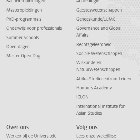
Bacheloropleidingen
Archeologie
Masteropleidingen
Geesteswetenschappen
PhD-programma's
Geneeskunde/LUMC
Onderwijs voor professionals
Governance and Global
Affairs
Summer Schools
Rechtsgeleerdheid
Open dagen
Sociale Wetenschappen
Master Open Dag
Wiskunde en
Natuurwetenschappen
Afrika-Studiecentrum Leiden
Honours Academy
ICLON
International Institute for
Asian Studies
Over ons
Volg ons
Werken bij de Universiteit
Lees onze wekelijkse