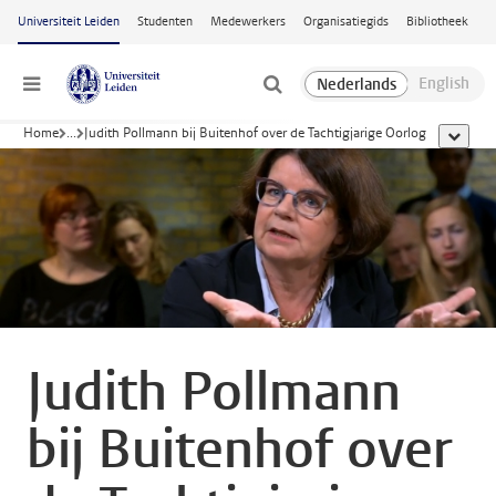
Ga naar hoofdinhoud
Universiteit Leiden
Studenten
Medewerkers
Organisatiegids
Bibliotheek
Menu
Home
...
Judith Pollmann bij Buitenhof over de Tachtigjarige Oorlog
toon all
Judith Pollmann
bij Buitenhof over