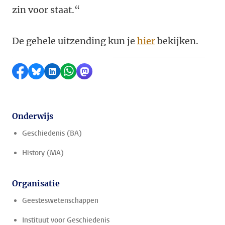
zin voor staat.“
De gehele uitzending kun je
hier
bekijken.
Delen op Facebook
Delen via Bluesky
Delen op LinkedIn
Delen via WhatsApp
Delen via Mastodon
Onderwijs
Geschiedenis (BA)
History (MA)
Organisatie
Geesteswetenschappen
Instituut voor Geschiedenis