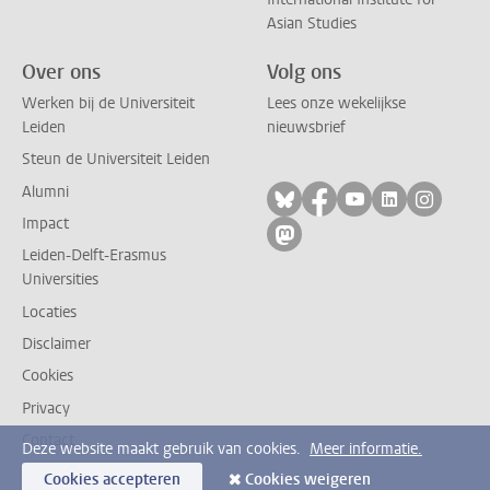
Asian Studies
Over ons
Volg ons
Werken bij de Universiteit
Lees onze wekelijkse
Leiden
nieuwsbrief
Steun de Universiteit Leiden
Alumni
Volg ons op bluesky
Volg ons op facebo
Volg ons op yo
Volg ons op
Volg on
Impact
Volg ons op mastodon
Leiden-Delft-Erasmus
Universities
Locaties
Disclaimer
Cookies
Privacy
Contact
Deze website maakt gebruik van cookies.
Meer informatie.
Cookies accepteren
Cookies weigeren