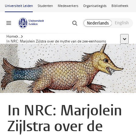
Ga naar hoofdinhoud
Universiteit Leiden
Studenten
Medewerkers
Organisatiegids
Bibliotheek
Menu
Home
...
toon all
In NRC: Marjolein Zijlstra over de mythe van de zee-eenhoorns
In NRC: Marjolein
Zijlstra over de