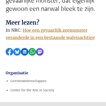
gevaarlijke monster’, dat eigenlijk
gewoon een narwal bleek te zijn.
Meer lezen?
In NRC:
Hoe een gevaarlijk zeemonster
veranderde in een bestaande walvisachtige
Delen op Facebook
Delen via Bluesky
Delen op LinkedIn
Delen via WhatsApp
Delen via Mastodon
Organisatie
Geesteswetenschappen
Centre for the Arts in Society