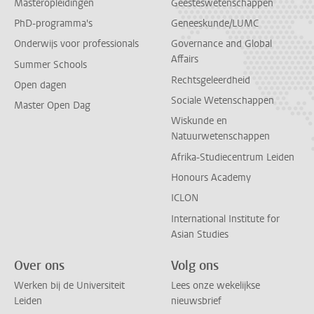
Masteropleidingen
Geesteswetenschappen
PhD-programma's
Geneeskunde/LUMC
Onderwijs voor professionals
Governance and Global
Affairs
Summer Schools
Rechtsgeleerdheid
Open dagen
Sociale Wetenschappen
Master Open Dag
Wiskunde en
Natuurwetenschappen
Afrika-Studiecentrum Leiden
Honours Academy
ICLON
International Institute for
Asian Studies
Over ons
Volg ons
Werken bij de Universiteit
Lees onze wekelijkse
Leiden
nieuwsbrief