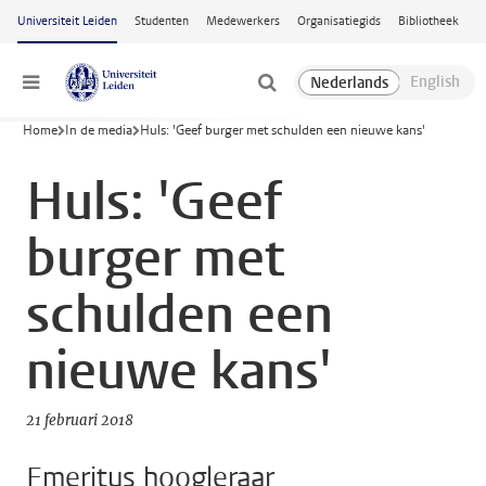
Ga naar hoofdinhoud
Universiteit Leiden
Studenten
Medewerkers
Organisatiegids
Bibliotheek
Menu
Home
In de media
Huls: 'Geef burger met schulden een nieuwe kans'
Huls: 'Geef
burger met
schulden een
nieuwe kans'
21 februari 2018
Emeritus hoogleraar