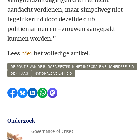
aandacht verdienen, maar simpelweg niet
tegelijkertijd door dezelfde club
politiemannen en -vrouwen aangepakt
kunnen worden.”
Lees
hier
het volledige artikel.
DE POSITIE VAN DE BURGEMEESTER IN HET INTEGRALE VEILIGHEIDSBELEID
DEN HAAG
NATIONALE VEILIGHEID
Delen op Facebook
Delen via Bluesky
Delen op LinkedIn
Delen via WhatsApp
Delen via Mastodon
Onderzoek
Governance of Crises