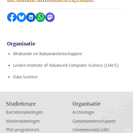
Delen op Facebook
Delen via Bluesky
Delen op LinkedIn
Delen via WhatsApp
Delen via Mastodon
Organisatie
Wiskunde en Natuurwetenschappen
Leiden Institute of Advanced Computer Science (LIACS)
Data Science
Studiekeuze
Organisatie
Bacheloropleidingen
Archeologie
Masteropleidingen
Geesteswetenschappen
PhD-programma's
Geneeskunde/LUMC