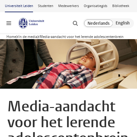
Ga naar hoofdinhoud
Universiteit Leiden
Studenten
Medewerkers
Organisatiegids
Bibliotheek
Menu
Home
In de media
Media-aandacht voor het lerende adolescentenbrein
Media-aandacht
voor het lerende