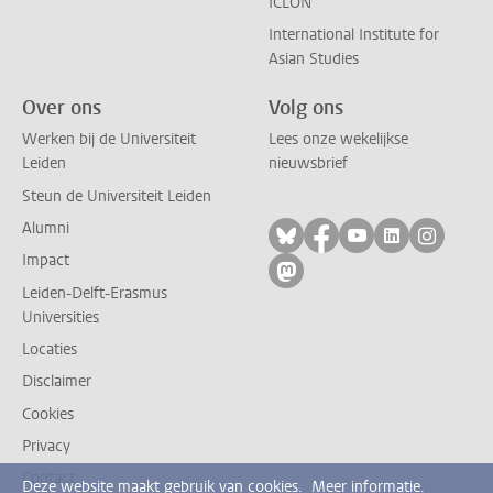
ICLON
International Institute for
Asian Studies
Over ons
Volg ons
Werken bij de Universiteit
Lees onze wekelijkse
Leiden
nieuwsbrief
Steun de Universiteit Leiden
Alumni
Volg ons op bluesky
Volg ons op facebo
Volg ons op yo
Volg ons op
Volg on
Impact
Volg ons op mastodon
Leiden-Delft-Erasmus
Universities
Locaties
Disclaimer
Cookies
Privacy
Contact
Deze website maakt gebruik van cookies.
Meer informatie.