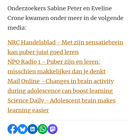
Onderzoekers Sabine Peter en Eveline
Crone kwamen onder meer in de volgende
media:
NRC Handelsblad - Met zijn sensatiebrein
kan puber juist goed leren
NPO Radio 1 - Puber zijn en leren:
misschien makkelijker dan je denkt
Mail Online - Changes in brain activity
during adolescence can boost learning
Science Daily - Adolescent brain makes
learning easier
Delen op Facebook
Delen via Bluesky
Delen op LinkedIn
Delen via WhatsApp
Delen via Mastodon