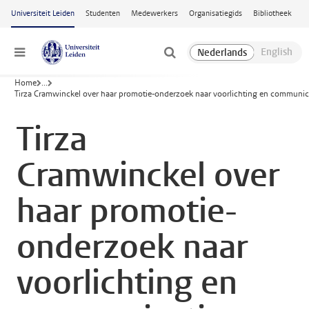
Ga naar hoofdinhoud
Universiteit Leiden
Studenten
Medewerkers
Organisatiegids
Bibliotheek
Menu
Home
...
Tirza Cramwinckel over haar promotie-onderzoek naar voorlichting en communica
Tirza
Cramwinckel over
haar promotie-
onderzoek naar
voorlichting en