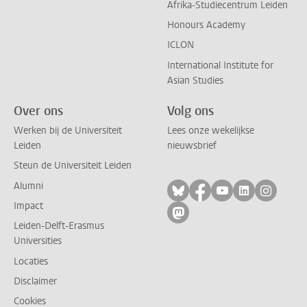
Afrika-Studiecentrum Leiden
Honours Academy
ICLON
International Institute for
Asian Studies
Over ons
Volg ons
Werken bij de Universiteit
Lees onze wekelijkse
Leiden
nieuwsbrief
Steun de Universiteit Leiden
Alumni
Volg ons op bluesky
Volg ons op facebo
Volg ons op yo
Volg ons op
Volg on
Impact
Volg ons op mastodon
Leiden-Delft-Erasmus
Universities
Locaties
Disclaimer
Cookies