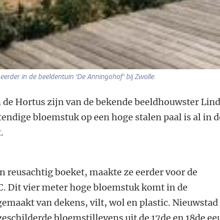
erder in de beeldentuin ‘De Anningahof’ bij Zwolle.
n de Hortus zijn van de bekende beeldhouwster Lin
ndige bloemstuk op een hoge stalen paal is al in d
.
n reusachtig boeket, maakte ze eerder voor de
. Dit vier meter hoge bloemstuk komt in de
 gemaakt van dekens, vilt, wol en plastic. Nieuwstad
 geschilderde bloemstillevens uit de 17de en 18de ee