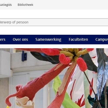
satiegids
Bibliotheek
derwerp of persoon en selecteer categorie
ers
Over ons
Samenwerking
Faculteiten
Campus