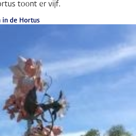
tus toont er vijf.
 in de Hortus