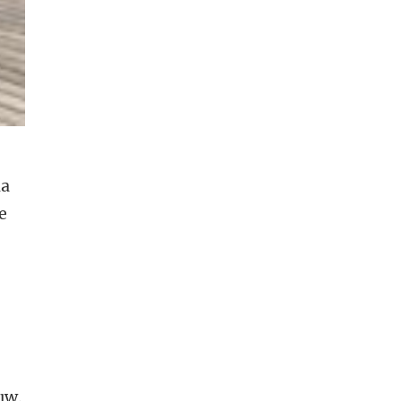
da
e
uw.