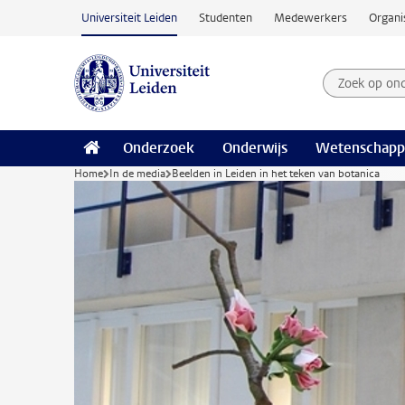
Ga naar hoofdinhoud
Universiteit Leiden
Studenten
Medewerkers
Organi
Zoek op on
Zoekterm
Onderzoek
Onderwijs
Wetenschapp
Home
In de media
Beelden in Leiden in het teken van botanica