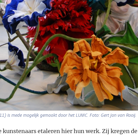
11) is mede mogelijk gemaakt door het LUMC. Foto: Gert Jan van Rooij.
 kunstenaars etaleren hier hun werk. Zij kregen de