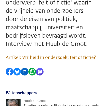
onderwerp 'feit of fictie' waarin
de vrijheid van onderzoekers
door de eisen van politiek,
maatschappij, universiteit en
bedrijfsleven bevraagd wordt.
Interview met Huub de Groot.
Artikel: Vrijheid in onderzoek: feit of fictie?
Delen op Facebook
Delen via Bluesky
Delen op LinkedIn
Delen via WhatsApp
Delen via Mastodon
Wetenschappers
Huub de Groot
Emeritus hoogleraar Biofysische organische chemie