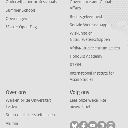
Onderwijs voor professionals
Governance and Global
Affairs
Summer Schools
Rechtsgeleerdheid
Open dagen
Sociale Wetenschappen
Master Open Dag
Wiskunde en
Natuurwetenschappen
Afrika-Studiecentrum Leiden
Honours Academy
ICLON
International Institute for
Asian Studies
Over ons
Volg ons
Werken bij de Universiteit
Lees onze wekelijkse
Leiden
nieuwsbrief
Steun de Universiteit Leiden
Alumni
Volg ons op bluesky
Volg ons op facebo
Volg ons op yo
Volg ons op
Volg on