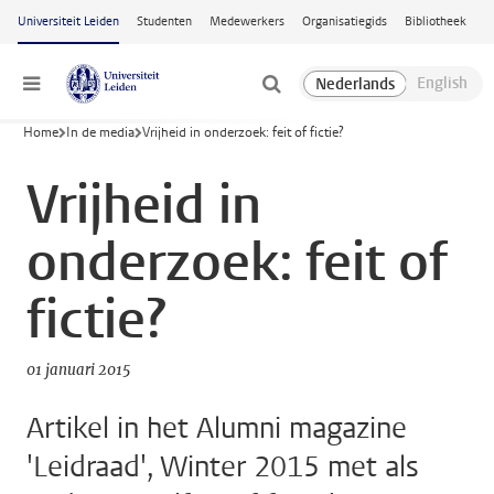
Ga naar hoofdinhoud
Universiteit Leiden
Studenten
Medewerkers
Organisatiegids
Bibliotheek
Menu
Home
In de media
Vrijheid in onderzoek: feit of fictie?
Vrijheid in
onderzoek: feit of
fictie?
01 januari 2015
Artikel in het Alumni magazine
'Leidraad', Winter 2015 met als