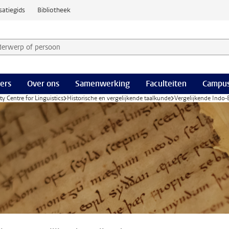
satiegids
Bibliotheek
derwerp of persoon en selecteer categorie
ers
Over ons
Samenwerking
Faculteiten
Campus
ty Centre for Linguistics
Historische en vergelijkende taalkunde
Vergelijkende Indo-