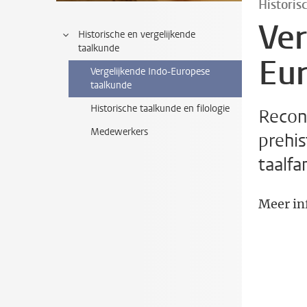
Historis
Ver
Historische en vergelijkende
taalkunde
Eu
Vergelijkende Indo-Europese
taalkunde
Historische taalkunde en filologie
Recon
Medewerkers
prehis
taalfa
Meer in