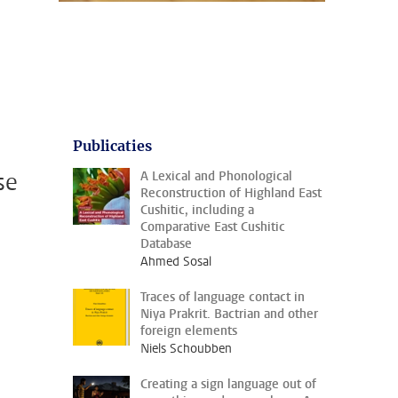
Publicaties
se
A Lexical and Phonological
Reconstruction of Highland East
Cushitic, including a
Comparative East Cushitic
Database
Ahmed Sosal
Traces of language contact in
Niya Prakrit. Bactrian and other
foreign elements
Niels Schoubben
Creating a sign language out of