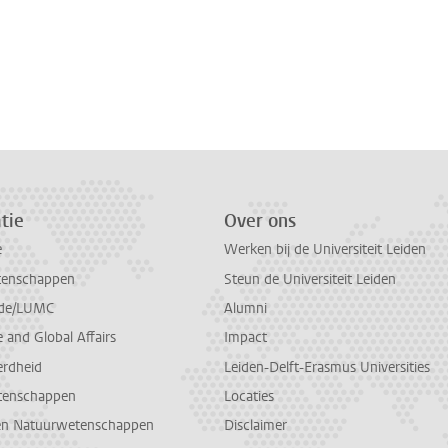
tie
Over ons
e
Werken bij de Universiteit Leiden
tenschappen
Steun de Universiteit Leiden
de/LUMC
Alumni
and Global Affairs
Impact
erdheid
Leiden-Delft-Erasmus Universities
tenschappen
Locaties
en Natuurwetenschappen
Disclaimer