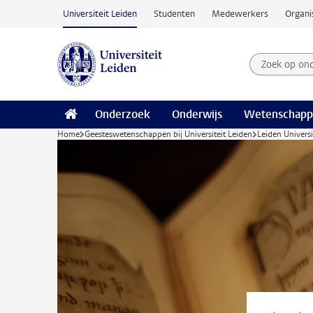
Ga naar hoofdinhoud
Universiteit Leiden
Studenten
Medewerkers
Organi
Zoek op on
Zoekterm
Onderzoek
Onderwijs
Wetenschapp
Home
Geesteswetenschappen bij Universiteit Leiden
Leiden Universi