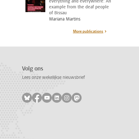
everything and everywhere: An
example from the deaf people
of Bissau
Mariana Martins
More publications
Volg ons
Lees onze wekelijkse nieuwsbrief
Volg ons op bluesky
Volg ons op facebook
Volg ons op youtube
Volg ons op linkedin
Volg ons op instagram
Volg ons op mastodon