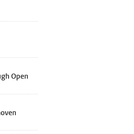
ough Open
hoven