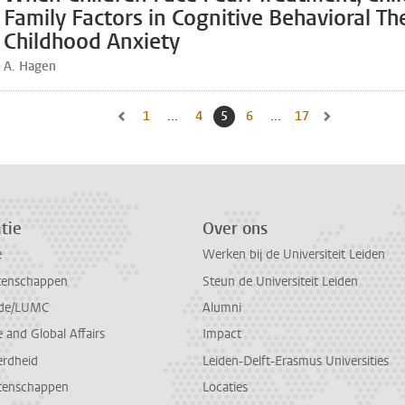
Family Factors in Cognitive Behavioral Th
Childhood Anxiety
A. Hagen
1
Naar eerste pagina, pagina
...
4
Naar pagina
5
Huidige pagina, pagina
6
Naar pagina
...
17
Naar laatste pagin
Naar vorige pagina, pagina 4
Naar volgende 
tie
Over ons
e
Werken bij de Universiteit Leiden
tenschappen
Steun de Universiteit Leiden
de/LUMC
Alumni
and Global Affairs
Impact
erdheid
Leiden-Delft-Erasmus Universities
tenschappen
Locaties