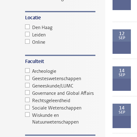
Locatie
Den Haag
12
Leiden
SEP
Online
Faculteit
14
Archeologie
SEP
Geesteswetenschappen
Geneeskunde/LUMC
Governance and Global Affairs
Rechtsgeleerdheid
14
Sociale Wetenschappen
SEP
Wiskunde en
Natuurwetenschappen