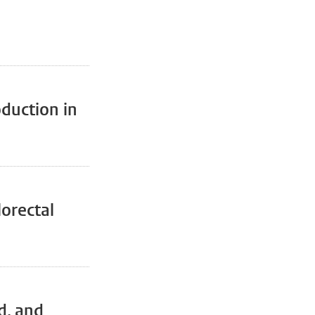
oduction in
lorectal
d, and