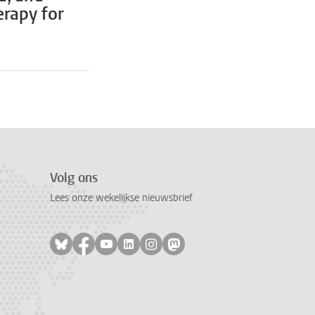
erapy for
a, pagina
pagina, pagina 6
Volg ons
Lees onze wekelijkse nieuwsbrief
Volg ons op bluesky
Volg ons op facebook
Volg ons op youtube
Volg ons op linkedin
Volg ons op instagram
Volg ons op mastodon