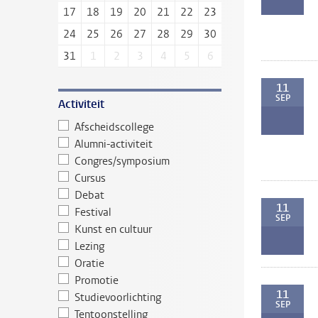
17
18
19
20
21
22
23
24
25
26
27
28
29
30
31
1
2
3
4
5
6
11
SEP
Activiteit
Afscheidscollege
Alumni-activiteit
Congres/symposium
Cursus
Debat
11
Festival
SEP
Kunst en cultuur
Lezing
Oratie
Promotie
11
Studievoorlichting
SEP
Tentoonstelling