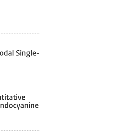
odal Single-
ntitative
 indocyanine