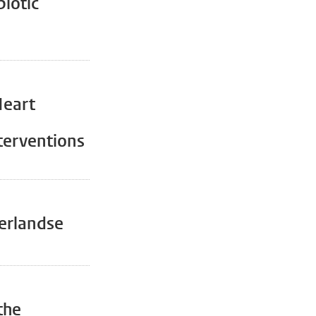
biotic
Heart
terventions
erlandse
the