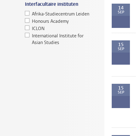
Interfacultaire instituten
14
SEP
Afrika-Studiecentrum Leiden
Honours Academy
ICLON
International Institute for
Asian Studies
15
SEP
15
SEP