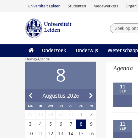
Ga naar hoofdinhoud
Universiteit Leiden
Studenten
Medewerkers
Organi
Zoek op on
Zoekterm
Onderzoek
Onderwijs
Wetenschapp
Home
Agenda
8
Agenda
11
SEP
Augustus
2026
MA
DI
WO
DO
VR
ZA
ZO
27
28
29
30
31
1
2
11
3
4
5
6
7
8
9
SEP
10
11
12
13
14
15
16