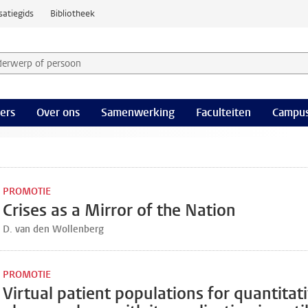
satiegids
Bibliotheek
derwerp of persoon en selecteer categorie
ers
Over ons
Samenwerking
Faculteiten
Campus
PROMOTIE
Crises as a Mirror of the Nation
D. van den Wollenberg
PROMOTIE
Virtual patient populations for quantitat