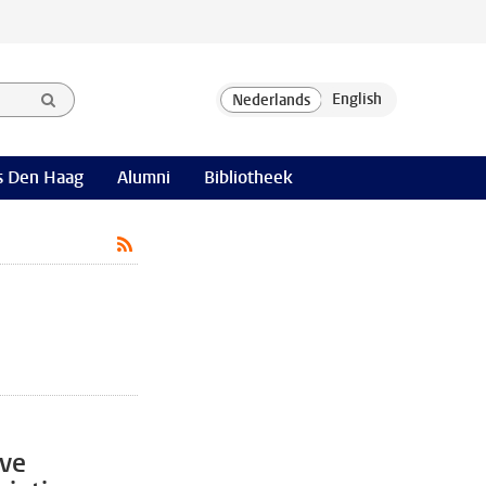
 Den Haag
Alumni
Bibliotheek
ive