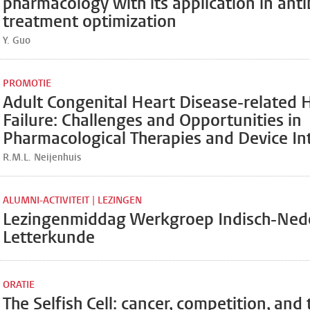
pharmacology with its application in anti
treatment optimization
Y. Guo
PROMOTIE
Adult Congenital Heart Disease-related 
Failure: Challenges and Opportunities in
Pharmacological Therapies and Device In
R.M.L. Neijenhuis
ALUMNI-ACTIVITEIT | LEZINGEN
Lezingenmiddag Werkgroep Indisch-Ned
Letterkunde
ORATIE
The Selfish Cell: cancer, competition, and 