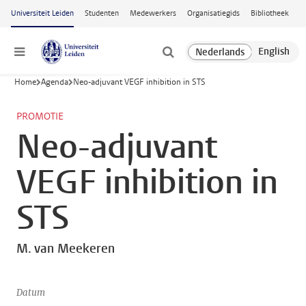
Ga naar hoofdinhoud
Universiteit Leiden
Studenten
Medewerkers
Organisatiegids
Bibliotheek
Menu
Home
Agenda
Neo-adjuvant VEGF inhibition in STS
PROMOTIE
Neo-adjuvant
VEGF inhibition in
STS
M. van Meekeren
Datum