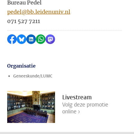
Bureau Pedel
pedel@bb.leidenuniv.nl
071 527 7211
Delen op Facebook
Delen via Bluesky
Delen op LinkedIn
Delen via WhatsApp
Delen via Mastodon
Organisatie
Geneeskunde/LUMC
Livestream
Volg deze promotie
online ›