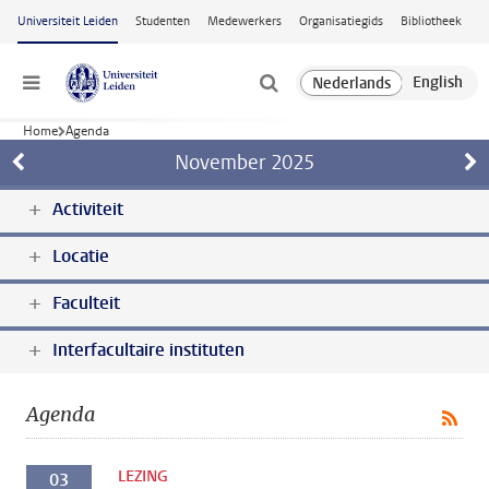
Ga naar hoofdinhoud
Universiteit Leiden
Studenten
Medewerkers
Organisatiegids
Bibliotheek
Menu
Home
Agenda
November
2025
Activiteit
Locatie
Faculteit
Interfacultaire instituten
Agenda
LEZING
03