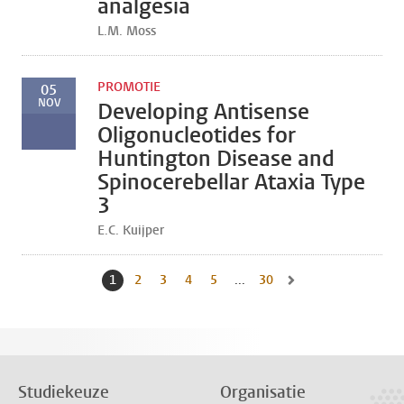
analgesia
L.M. Moss
PROMOTIE
05
NOV
Developing Antisense
Oligonucleotides for
Huntington Disease and
Spinocerebellar Ataxia Type
3
E.C. Kuijper
1
Huidige pagina, pagina
2
Naar pagina
3
Naar pagina
4
Naar pagina
5
Naar pagina
...
30
Naar laatste pagina, pag
Naar volgende pagina, 
Studiekeuze
Organisatie