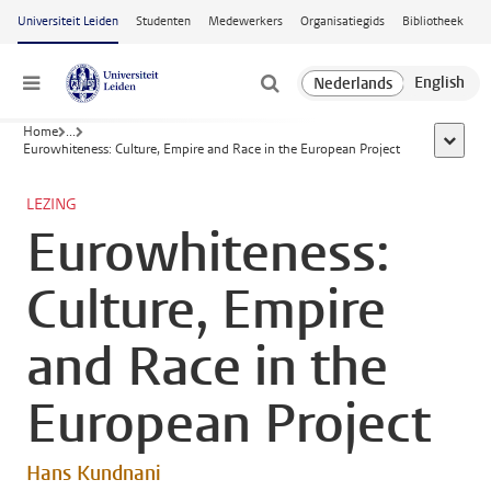
Ga naar hoofdinhoud
Universiteit Leiden
Studenten
Medewerkers
Organisatiegids
Bibliotheek
Menu
Home
...
toon all
Eurowhiteness: Culture, Empire and Race in the European Project
LEZING
Eurowhiteness:
Culture, Empire
and Race in the
European Project
Hans Kundnani