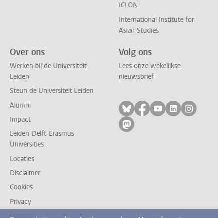
ICLON
International Institute for
Asian Studies
Over ons
Volg ons
Werken bij de Universiteit
Lees onze wekelijkse
Leiden
nieuwsbrief
Steun de Universiteit Leiden
Alumni
Volg ons op bluesky
Volg ons op facebo
Volg ons op yo
Volg ons op
Volg on
Impact
Volg ons op mastodon
Leiden-Delft-Erasmus
Universities
Locaties
Disclaimer
Cookies
Privacy
Contact