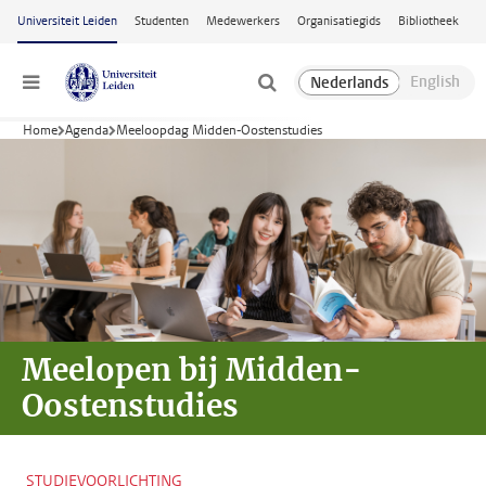
Ga naar hoofdinhoud
Universiteit Leiden
Studenten
Medewerkers
Organisatiegids
Bibliotheek
Menu
Home
Agenda
Meeloopdag Midden-Oostenstudies
Meelopen bij
Midden-
Oostenstudies
STUDIEVOORLICHTING