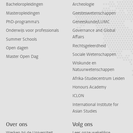
Bacheloropleidingen
Archeologie
Masteropleidingen
Geesteswetenschappen
PhD-programma's
Geneeskunde/LUMC
Onderwijs voor professionals
Governance and Global
Affairs
Summer Schools
Rechtsgeleerdheid
Open dagen
Sociale Wetenschappen
Master Open Dag
Wiskunde en
Natuurwetenschappen
Afrika-Studiecentrum Leiden
Honours Academy
ICLON
International Institute for
Asian Studies
Over ons
Volg ons
Werken bij de Universiteit
Lees onze wekelijkse