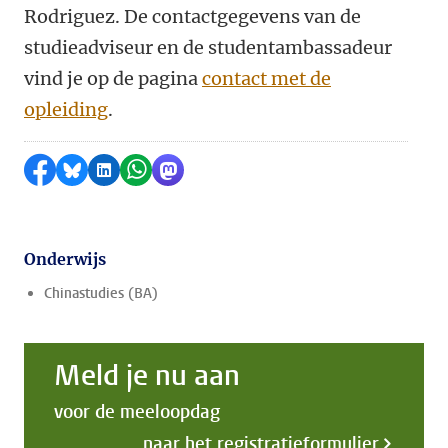
Rodriguez. De contactgegevens van de
studieadviseur en de studentambassadeur
vind je op de pagina
contact met de
opleiding
.
Delen op Facebook
Delen via Bluesky
Delen op LinkedIn
Delen via WhatsApp
Delen via Mastodon
Onderwijs
Chinastudies (BA)
Meld je nu aan
voor de meeloopdag
naar het registratieformulier