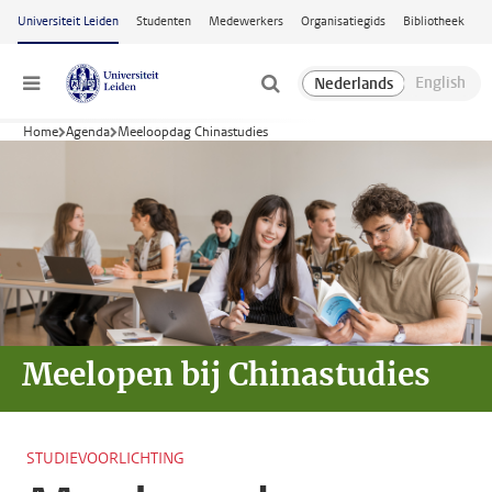
Ga naar hoofdinhoud
Universiteit Leiden
Studenten
Medewerkers
Organisatiegids
Bibliotheek
Menu
Home
Agenda
Meeloopdag Chinastudies
Meelopen bij
Chinastudies
STUDIEVOORLICHTING