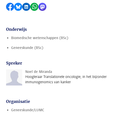
Delen op Facebook
Delen via Bluesky
Delen op LinkedIn
Delen via WhatsApp
Delen via Mastodon
Onderwijs
Biomedische wetenschappen (BSc)
Geneeskunde (BSc)
Spreker
Noel de Miranda
Hoogleraar Translationele oncologie, in het bijzonder
immunogenomics van kanker
Organisatie
Geneeskunde/LUMC