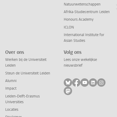
Natuurwetenschappen
Afrika-Studiecentrum Leiden
Honours Academy
ICLON
International Institute for
Asian Studies
Over ons
Volg ons
Werken bij de Universiteit
Lees onze wekelijkse
Leiden
nieuwsbrief
Steun de Universiteit Leiden
Alumni
Volg ons op bluesky
Volg ons op facebo
Volg ons op yo
Volg ons op
Volg on
Impact
Volg ons op mastodon
Leiden-Delft-Erasmus
Universities
Locaties