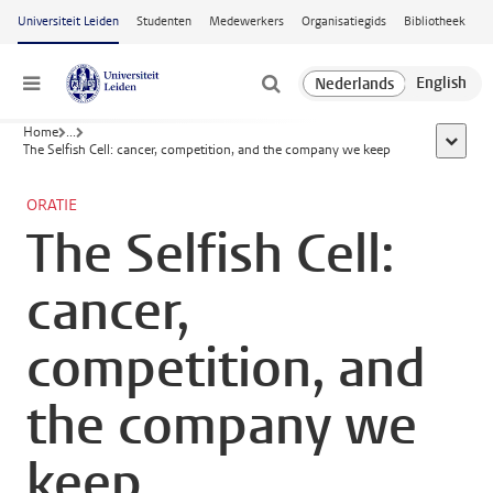
Ga naar hoofdinhoud
Universiteit Leiden
Studenten
Medewerkers
Organisatiegids
Bibliotheek
Menu
Home
...
toon all
The Selfish Cell: cancer, competition, and the company we keep
ORATIE
The Selfish Cell:
cancer,
competition, and
the company we
keep