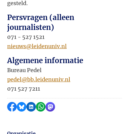
gesteld.
Persvragen (alleen
journalisten)
071 - 527 1521
nieuws@leidenuniv.nl
Algemene informatie
Bureau Pedel
pedel@bb.leidenuniv.nl
071 527 7211
Delen op Facebook
Delen via Bluesky
Delen op LinkedIn
Delen via WhatsApp
Delen via Mastodon
Organisatie