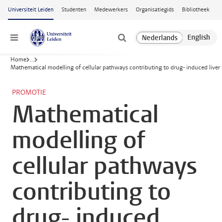
Ga naar hoofdinhoud
Universiteit Leiden
Studenten
Medewerkers
Organisatiegids
Bibliotheek
Menu
Home
...
Mathematical modelling of cellular pathways contributing to drug- induced liver 
PROMOTIE
Mathematical
modelling of
cellular pathways
contributing to
drug- induced