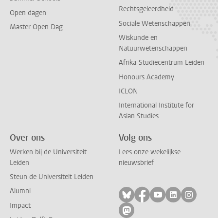
Rechtsgeleerdheid
Open dagen
Sociale Wetenschappen
Master Open Dag
Wiskunde en
Natuurwetenschappen
Afrika-Studiecentrum Leiden
Honours Academy
ICLON
International Institute for
Asian Studies
Over ons
Volg ons
Werken bij de Universiteit
Lees onze wekelijkse
Leiden
nieuwsbrief
Steun de Universiteit Leiden
Alumni
Volg ons op bluesky
Volg ons op facebo
Volg ons op yo
Volg ons op
Volg on
Impact
Volg ons op mastodon