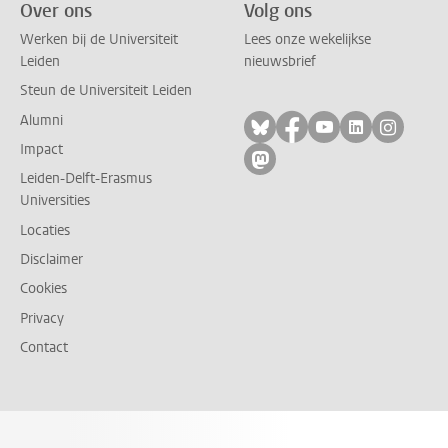
Over ons
Volg ons
Werken bij de Universiteit
Lees onze wekelijkse
Leiden
nieuwsbrief
Steun de Universiteit Leiden
Alumni
Volg ons op bluesky
Volg ons op facebo
Volg ons op yo
Volg ons op
Volg on
Impact
Volg ons op mastodon
Leiden-Delft-Erasmus
Universities
Locaties
Disclaimer
Cookies
Privacy
Contact