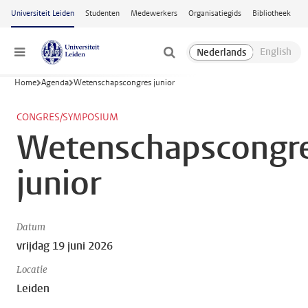
Ga naar hoofdinhoud
Universiteit Leiden
Studenten
Medewerkers
Organisatiegids
Bibliotheek
Menu
Home
Agenda
Wetenschapscongres junior
CONGRES/SYMPOSIUM
Wetenschapscongr
junior
Datum
vrijdag 19 juni 2026
Locatie
Leiden