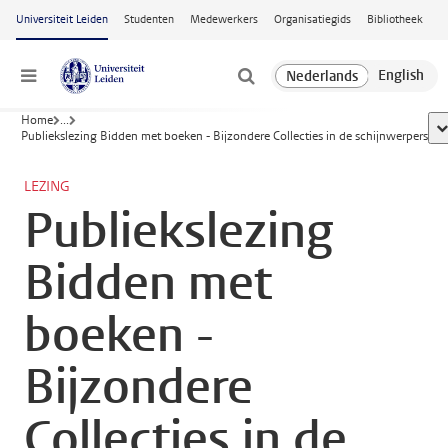
Ga naar hoofdinhoud
Universiteit Leiden
Studenten
Medewerkers
Organisatiegids
Bibliotheek
Menu
Home
...
to
Publiekslezing Bidden met boeken - Bijzondere Collecties in de schijnwerpers
LEZING
Publiekslezing
Bidden met
boeken -
Bijzondere
Collecties in de