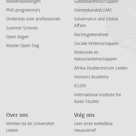
Masteropleidingen
Geesteswetenschappen
PhD-programma's
Geneeskunde/LUMC
Onderwijs voor professionals
Governance and Global
Affairs
Summer Schools
Rechtsgeleerdheid
Open dagen
Sociale Wetenschappen
Master Open Dag
Wiskunde en
Natuurwetenschappen
Afrika-Studiecentrum Leiden
Honours Academy
ICLON
International Institute for
Asian Studies
Over ons
Volg ons
Werken bij de Universiteit
Lees onze wekelijkse
Leiden
nieuwsbrief