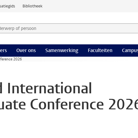
satiegids
Bibliotheek
derwerp of persoon en selecteer categorie
ers
Over ons
Samenwerking
Faculteiten
Campus
nference 2026
 International
uate Conference 202