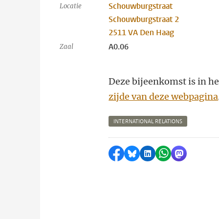
Schouwburgstraat
Locatie
Schouwburgstraat 2
2511 VA Den Haag
A0.06
Zaal
Deze bijeenkomst is in he
zijde van deze webpagina
INTERNATIONAL RELATIONS
Delen op Facebook
Delen via Bluesky
Delen op LinkedI
Delen via Wh
Delen via