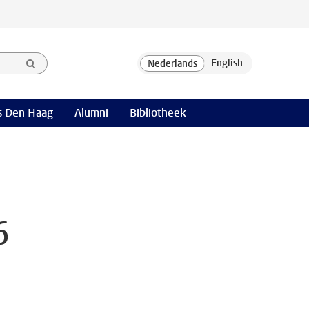
 Den Haag
Alumni
Bibliotheek
6