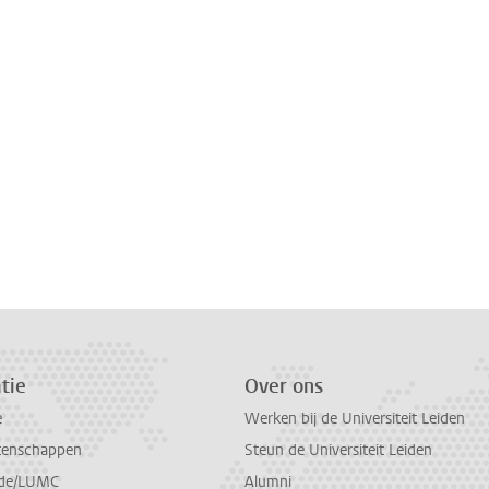
tie
Over ons
e
Werken bij de Universiteit Leiden
tenschappen
Steun de Universiteit Leiden
de/LUMC
Alumni