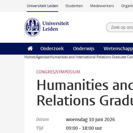
Ga naar hoofdinhoud
Universiteit Leiden
Studenten
Medewerkers
Organi
Zoek op on
Zoekterm
Onderzoek
Onderwijs
Wetenschapp
Home
Agenda
Humanities and International Relations Graduate Co
CONGRES/SYMPOSIUM
Humanities and
Relations Grad
woensdag 10 juni 2026
Datum
09:00 - 18:00 uur
Tijd