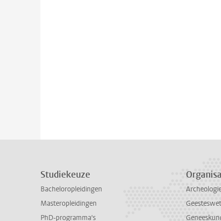
Studiekeuze
Organisa
Bacheloropleidingen
Archeologi
Masteropleidingen
Geesteswe
PhD-programma's
Geneeskun