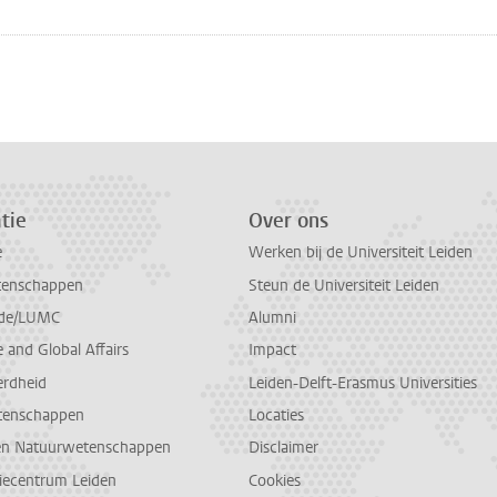
n
atsApp
 Mastodon
tie
Over ons
e
Werken bij de Universiteit Leiden
tenschappen
Steun de Universiteit Leiden
de/LUMC
Alumni
and Global Affairs
Impact
erdheid
Leiden-Delft-Erasmus Universities
tenschappen
Locaties
en Natuurwetenschappen
Disclaimer
diecentrum Leiden
Cookies