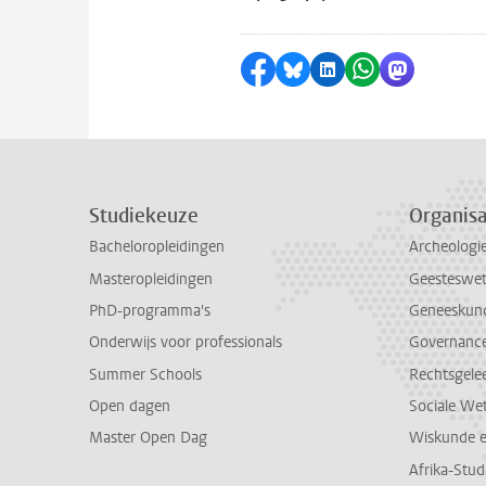
Delen op Facebook
Delen via Bluesky
Delen op LinkedI
Delen via Wh
Delen via
Studiekeuze
Organisa
Bacheloropleidingen
Archeologi
Masteropleidingen
Geesteswe
PhD-programma's
Geneeskun
Onderwijs voor professionals
Governance 
Summer Schools
Rechtsgele
Open dagen
Sociale We
Master Open Dag
Wiskunde 
Afrika-Stu