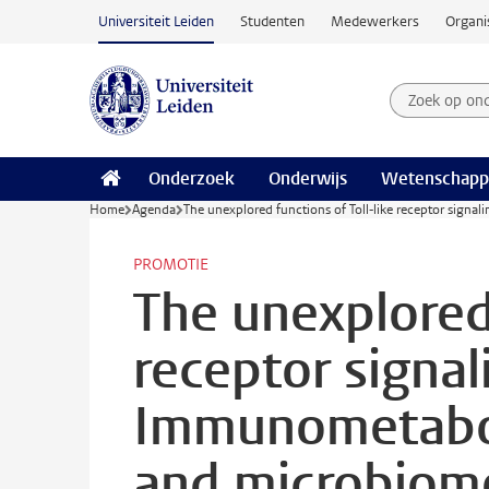
Ga naar hoofdinhoud
Universiteit Leiden
Studenten
Medewerkers
Organi
Zoek op on
Zoekterm
Onderzoek
Onderwijs
Wetenschapp
Home
Agenda
The unexplored functions of Toll-like receptor sign
PROMOTIE
The unexplored 
receptor signal
Immunometabo
and microbiome