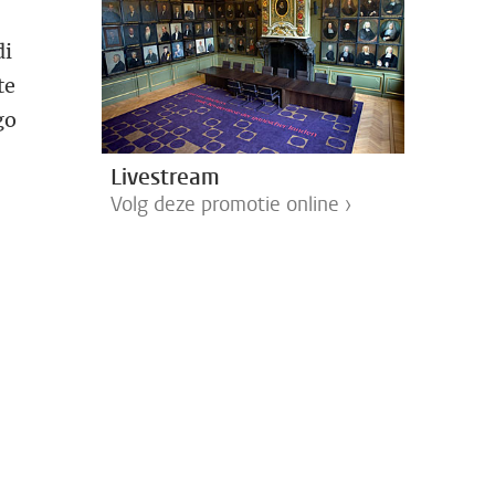
di
te
go
Livestream
Volg deze promotie online ›