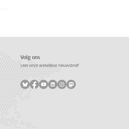
Volg ons
Lees onze wekelijkse nieuwsbrief
Volg ons op bluesky
Volg ons op facebook
Volg ons op youtube
Volg ons op linkedin
Volg ons op instagram
Volg ons op mastodon