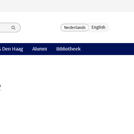
 Den Haag
Alumni
Bibliotheek
e