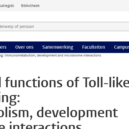
satiegids
Bibliotheek
derwerp of persoon en selecteer categorie
ers
Over ons
Samenwerking
Faculteiten
Campus
aling: Immunometabolism, development and microbiome interactions
functions of Toll-lik
ing:
lism, development
 interactions