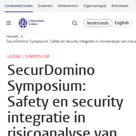
Ga naar hoofdinhoud
Universiteit Leiden
Studenten
Medewerkers
Organisatiegids
Bibliotheek
Menu
Home
...
SecurDomino Symposium: Safety en security integratie in risicoanalyse van indus
LEZING | SYMPOSIUM
SecurDomino
Symposium:
Safety en security
integratie in
risicoanalyse van