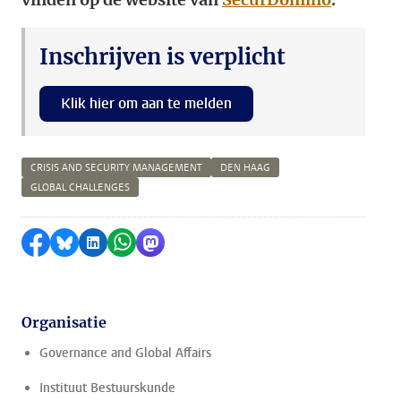
Inschrijven is verplicht
Klik hier om aan te melden
CRISIS AND SECURITY MANAGEMENT
DEN HAAG
GLOBAL CHALLENGES
Delen op Facebook
Delen via Bluesky
Delen op LinkedIn
Delen via WhatsApp
Delen via Mastodon
Organisatie
Governance and Global Affairs
Instituut Bestuurskunde