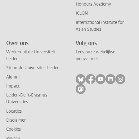
Honours Academy
ICLON
International Institute for
Asian Studies
Over ons
Volg ons
Werken bij de Universiteit
Lees onze wekelijkse
Leiden
nieuwsbrief
Steun de Universiteit Leiden
Alumni
Volg ons op bluesky
Volg ons op facebo
Volg ons op yo
Volg ons op
Volg on
Impact
Volg ons op mastodon
Leiden-Delft-Erasmus
Universities
Locaties
Disclaimer
Cookies
Privacy