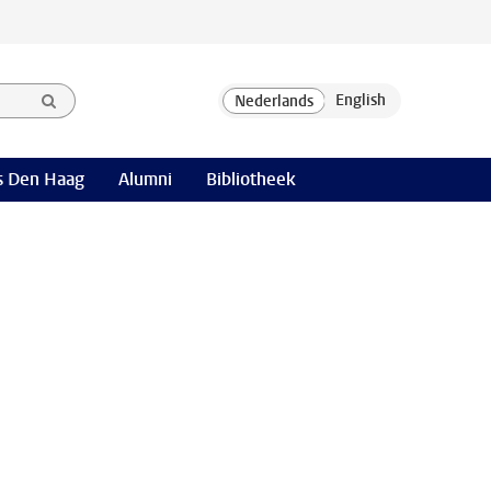
 Den Haag
Alumni
Bibliotheek