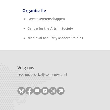
Organisatie
Geesteswetenschappen
Centre for the Arts in Society
Medieval and Early Modern Studies
Volg ons
Lees onze wekelijkse nieuwsbrief
Volg ons op bluesky
Volg ons op facebook
Volg ons op youtube
Volg ons op linkedin
Volg ons op instagram
Volg ons op mastodon