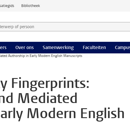
satiegids
Bibliotheek
derwerp of persoon en selecteer categorie
ers
Over ons
Samenwerking
Faculteiten
Campus
diated Authorship in Early Modern English Manuscripts
y Fingerprints:
and Mediated
Early Modern English