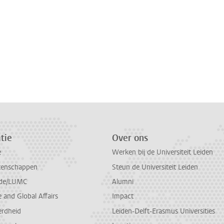
tie
Over ons
e
Werken bij de Universiteit Leiden
tenschappen
Steun de Universiteit Leiden
de/LUMC
Alumni
and Global Affairs
Impact
erdheid
Leiden-Delft-Erasmus Universities