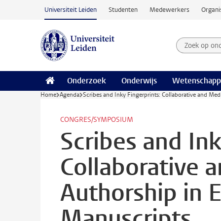
Ga naar hoofdinhoud
Universiteit Leiden
Studenten
Medewerkers
Organi
Zoek op on
Zoekterm
Onderzoek
Onderwijs
Wetenschapp
Home
Agenda
Scribes and Inky Fingerprints: Collaborative and Me
CONGRES/SYMPOSIUM
Scribes and Ink
Collaborative 
Authorship in 
Manuscripts