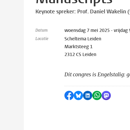
Keynote spreker: Prof. Daniel Wakelin (
woensdag 7 mei 2025 - vrijdag 
Datum
Scheltema Leiden
Locatie
Marktsteeg 1
2312 CS Leiden
Dit congres is Engelstalig: 
Delen op Facebook
Delen via Bluesky
Delen op LinkedI
Delen via Wh
Delen via