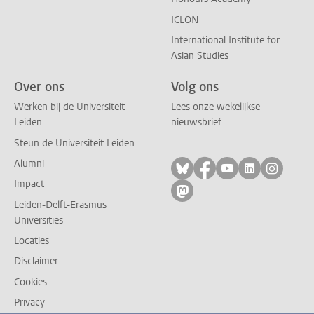
ICLON
International Institute for
Asian Studies
Over ons
Volg ons
Werken bij de Universiteit
Lees onze wekelijkse
Leiden
nieuwsbrief
Steun de Universiteit Leiden
Alumni
Volg ons op bluesky
Volg ons op facebo
Volg ons op yo
Volg ons op
Volg on
Impact
Volg ons op mastodon
Leiden-Delft-Erasmus
Universities
Locaties
Disclaimer
Cookies
Privacy