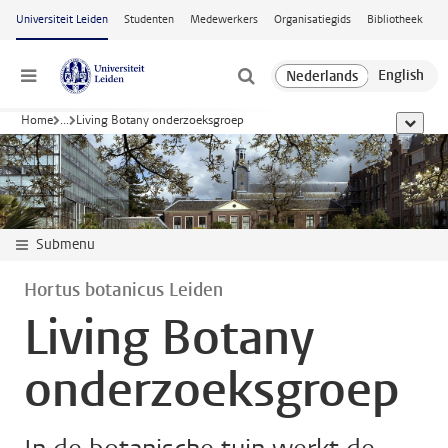
Ga naar hoofdinhoud
Universiteit Leiden
Studenten
Medewerkers
Organisatiegids
Bibliotheek
Menu
Home
...
Living Botany onderzoeksgroep
toon all
Submenu
Hortus botanicus Leiden
Living Botany
onderzoeksgroep