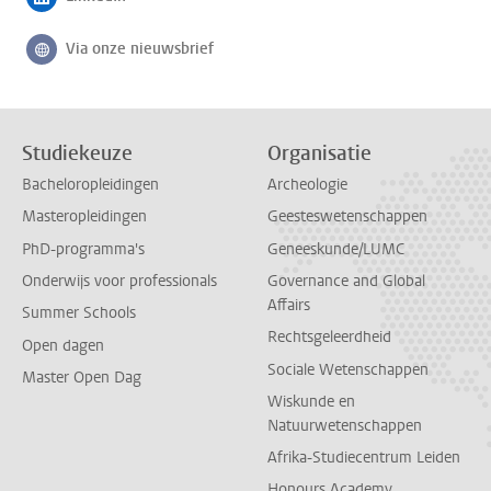
Volg ons op
Via onze nieuwsbrief
Volg ons op
Studiekeuze
Organisatie
Bacheloropleidingen
Archeologie
Masteropleidingen
Geesteswetenschappen
PhD-programma's
Geneeskunde/LUMC
Onderwijs voor professionals
Governance and Global
Affairs
Summer Schools
Rechtsgeleerdheid
Open dagen
Sociale Wetenschappen
Master Open Dag
Wiskunde en
Natuurwetenschappen
Afrika-Studiecentrum Leiden
Honours Academy