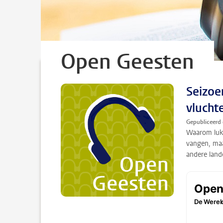
Open Geesten
Seizoen
vlucht
Gepubliceerd
Waarom lukt
vangen, maar
andere land