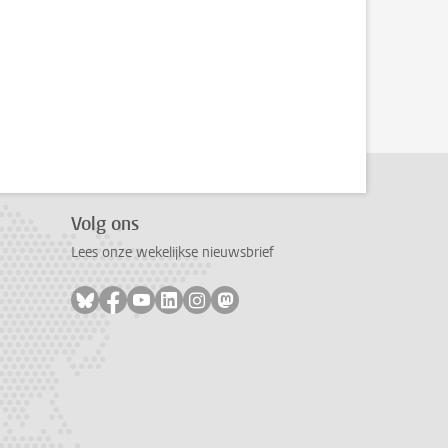
Volg ons
Lees onze wekelijkse nieuwsbrief
Volg ons op bluesky
Volg ons op facebook
Volg ons op youtube
Volg ons op linkedin
Volg ons op instagram
Volg ons op mastodon