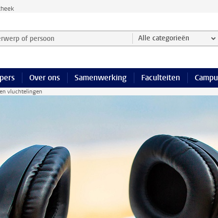
theek
werp of persoon en selecteer categorie
Alle categorieën
pers
Over ons
Samenwerking
Faculteiten
Campu
sen vluchtelingen