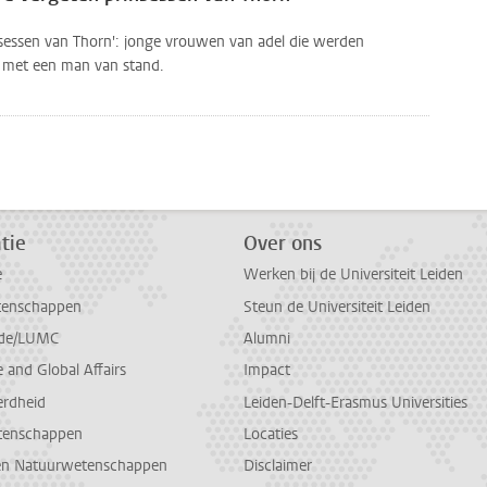
insessen van Thorn': jonge vrouwen van adel die werden
 met een man van stand.
tie
Over ons
e
Werken bij de Universiteit Leiden
tenschappen
Steun de Universiteit Leiden
de/LUMC
Alumni
and Global Affairs
Impact
erdheid
Leiden-Delft-Erasmus Universities
tenschappen
Locaties
en Natuurwetenschappen
Disclaimer