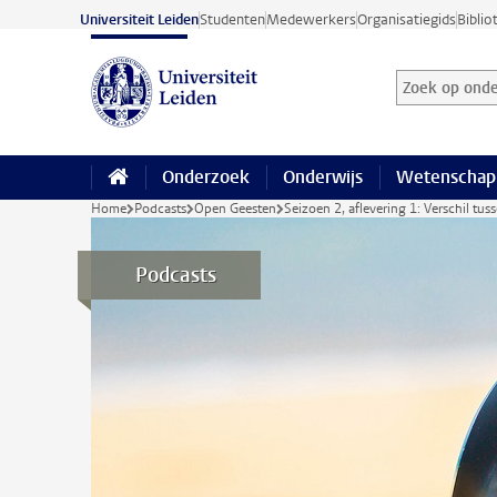
Ga naar hoofdinhoud
Universiteit Leiden
Studenten
Medewerkers
Organisatiegids
Biblio
Zoek op onder
Zoekterm
Onderzoek
Onderwijs
Wetenschap
Home
Podcasts
Open Geesten
Seizoen 2, aflevering 1: Verschil tus
Podcasts