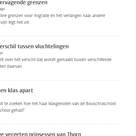
 Vervagende grenzen
ijn
ine grenzen voor migratie en het verlangen naar andere
ijn legt het uit.
Verschil tussen vluchtelingen
er
lt over het verschil dat wordt gemaakt tussen verschillende
cten daarvan.
Een klas apart
uit te zoeken hoe het haar klasgenoten van de Bouschraschool
school gehad?
 De vergeten prinsessen van Thorn