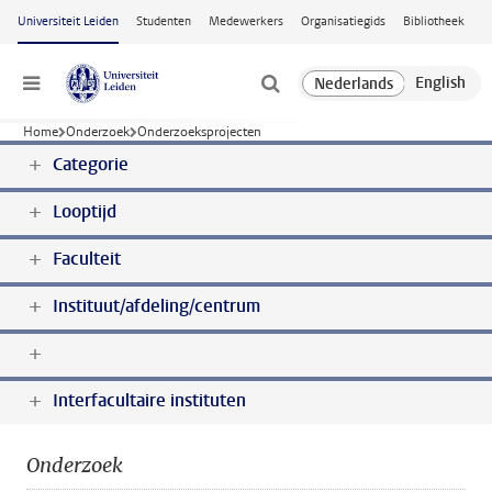
Ga naar hoofdinhoud
Universiteit Leiden
Studenten
Medewerkers
Organisatiegids
Bibliotheek
Menu
Home
Onderzoek
Onderzoeksprojecten
Categorie
Looptijd
Faculteit
Instituut/afdeling/centrum
Interfacultaire instituten
Onderzoek