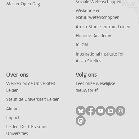
Sociale Wetenschappen
Master Open Dag
Wiskunde en
Natuurwetenschappen
Afrika-Studiecentrum Leiden
Honours Academy
ICLON
International Institute for
Asian Studies
Over ons
Volg ons
Werken bij de Universiteit
Lees onze wekelijkse
Leiden
nieuwsbrief
Steun de Universiteit Leiden
Alumni
Volg ons op bluesky
Volg ons op facebo
Volg ons op yo
Volg ons op
Volg on
Impact
Volg ons op mastodon
Leiden-Delft-Erasmus
Universities