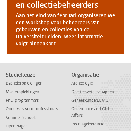
en collectiebeheerders
Aan het eind van februari organiseren we
een workshop voor beheerders van
gebouwen en collecties van de
Universiteit Leiden. Meer informatie
volgt binnenkort.
Studiekeuze
Organisatie
Bacheloropleidingen
Archeologie
Masteropleidingen
Geesteswetenschappen
PhD-programma's
Geneeskunde/LUMC
Onderwijs voor professionals
Governance and Global
Affairs
Summer Schools
Rechtsgeleerdheid
Open dagen