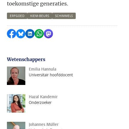
toekomstige generaties.
ERFGOED
KIEM-BEURS
SCHIMMELS
Delen op Facebook
Delen via Bluesky
Delen op LinkedIn
Delen via WhatsApp
Delen via Mastodon
Wetenschappers
Emilia Hannula
Universitair hoofddocent
Hazal Kandemir
Onderzoeker
Johannes Müller