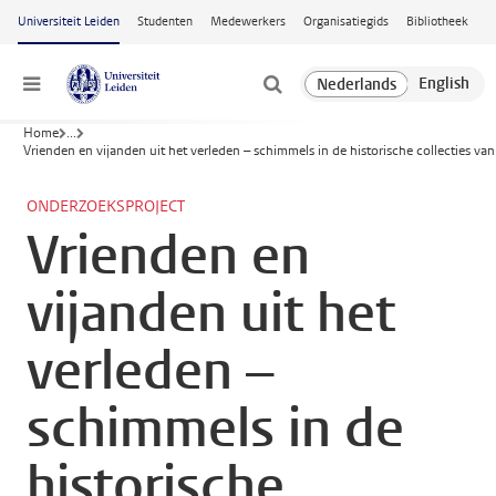
Ga naar hoofdinhoud
Universiteit Leiden
Studenten
Medewerkers
Organisatiegids
Bibliotheek
Menu
Home
...
Vrienden en vijanden uit het verleden – schimmels in de historische collecties van
ONDERZOEKSPROJECT
Vrienden en
vijanden uit het
verleden –
schimmels in de
historische