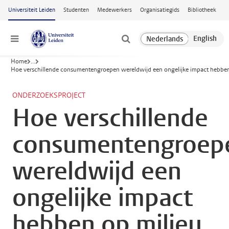
Ga naar hoofdinhoud
Universiteit Leiden
Studenten
Medewerkers
Organisatiegids
Bibliotheek
Menu
Home
...
Hoe verschillende consumentengroepen wereldwijd een ongelijke impact hebbe
ONDERZOEKSPROJECT
Hoe verschillende
consumentengroep
wereldwijd een
ongelijke impact
hebben op milieu