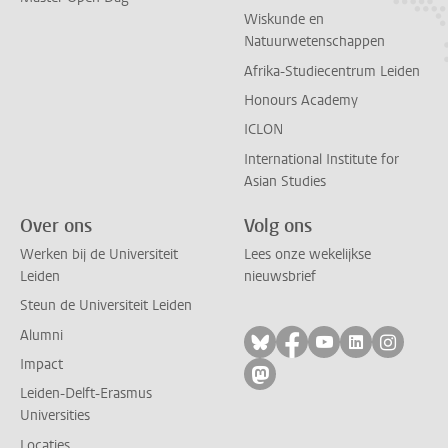
Wiskunde en
Natuurwetenschappen
Afrika-Studiecentrum Leiden
Honours Academy
ICLON
International Institute for
Asian Studies
Over ons
Volg ons
Werken bij de Universiteit
Lees onze wekelijkse
Leiden
nieuwsbrief
Steun de Universiteit Leiden
Alumni
Volg ons op bluesky
Volg ons op facebo
Volg ons op yo
Volg ons op
Volg on
Impact
Volg ons op mastodon
Leiden-Delft-Erasmus
Universities
Locaties