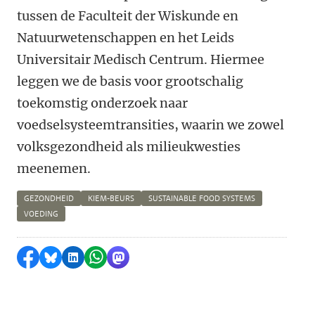
tussen de Faculteit der Wiskunde en
Natuurwetenschappen en het Leids
Universitair Medisch Centrum. Hiermee
leggen we de basis voor grootschalig
toekomstig onderzoek naar
voedselsysteemtransities, waarin we zowel
volksgezondheid als milieukwesties
meenemen.
GEZONDHEID
KIEM-BEURS
SUSTAINABLE FOOD SYSTEMS
VOEDING
Delen op Facebook
Delen via Bluesky
Delen op LinkedIn
Delen via WhatsApp
Delen via Mastodon