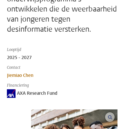
ontwikkelen die de weerbaarheid
van jongeren tegen
desinformatie versterken.
Looptijd
2025 - 2027
Contact
Jiemiao Chen
Financiering
AXA Research Fund
open m