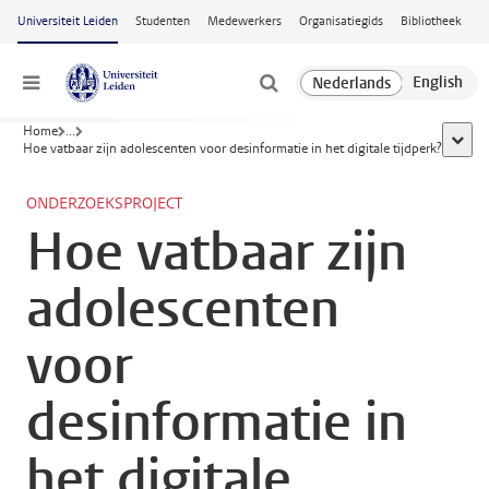
Ga naar hoofdinhoud
Universiteit Leiden
Studenten
Medewerkers
Organisatiegids
Bibliotheek
Menu
Home
...
toon a
Hoe vatbaar zijn adolescenten voor desinformatie in het digitale tijdperk?
ONDERZOEKSPROJECT
Hoe vatbaar zijn
adolescenten
voor
desinformatie in
het digitale