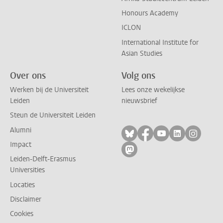
Honours Academy
ICLON
International Institute for
Asian Studies
Over ons
Volg ons
Werken bij de Universiteit
Lees onze wekelijkse
Leiden
nieuwsbrief
Steun de Universiteit Leiden
Alumni
Volg ons op bluesky
Volg ons op facebo
Volg ons op yo
Volg ons op
Volg on
Impact
Volg ons op mastodon
Leiden-Delft-Erasmus
Universities
Locaties
Disclaimer
Cookies