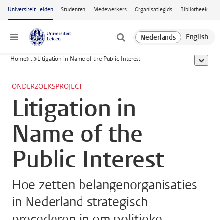
Ga naar hoofdinhoud
Universiteit Leiden
Studenten
Medewerkers
Organisatiegids
Bibliotheek
Menu
Home
...
Litigation in Name of the Public Interest
toon all
ONDERZOEKSPROJECT
Litigation in
Name of the
Public Interest
Hoe zetten belangenorganisaties
in Nederland strategisch
procederen in om politieke,