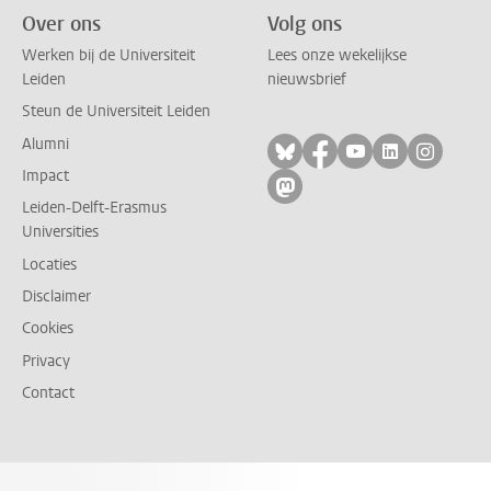
Over ons
Volg ons
Werken bij de Universiteit
Lees onze wekelijkse
Leiden
nieuwsbrief
Steun de Universiteit Leiden
Alumni
Volg ons op bluesky
Volg ons op facebo
Volg ons op yo
Volg ons op
Volg on
Impact
Volg ons op mastodon
Leiden-Delft-Erasmus
Universities
Locaties
Disclaimer
Cookies
Privacy
Contact