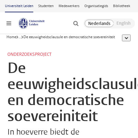
Ga naar hoofdinhoud
Universiteit Leiden
Studenten
Medewerkers
Organisatiegids
Bibliotheek
Menu
Home
...
De eeuwigheidsclausule en democratische soevereiniteit
toon all
ONDERZOEKSPROJECT
De
eeuwigheidsclausul
en democratische
soevereiniteit
In hoeverre biedt de